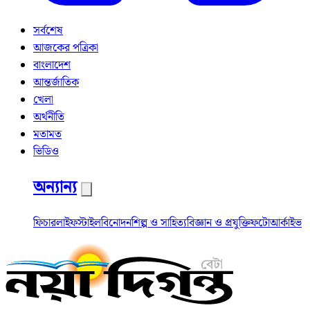
সর্বশেষ
আজকের পত্রিকা
বাংলাদেশ
আন্তর্জাতিক
খেলা
অর্থনীতি
মতামত
ভিডিও
অন্যান্য
ফিচার
লাইফস্টাইল
বিনোদন
শিল্প ও সাহিত্য
বিজ্ঞান ও প্রযুক্তি
ফটো
আর্কাইভ