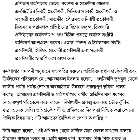
প্রশিক্ষণ কর্মশালায় ভোলা, বরগুনা ও সাতক্ষীরা জেলার
এলজিইডির নির্বাহী প্রকৌশলী, সিনিয়র সহকারী প্রকৌশলী ও
সহকারী প্রকৌশলী, সাতক্ষীরা পৌরসভার নির্বাহী প্রকৌশলী,
ডিএসএম পরামর্শক প্রতিষ্ঠানের বিশেষজ্ঞবৃন্দ, ঠিকাদারি
প্রতিষ্ঠানের কর্মকর্তাগণ এবং বিভিন্ন প্রকল্পে কর্মরত সংশ্লিষ্ট
ব্যক্তিবর্গ অংশগ্রহণ করেন। এছাড়া ক্রিম্প ও ক্রিলিকের নির্বাহী
প্রকৌশলী, সিনিয়র সহকারী প্রকৌশলী এবং সহকারী
প্রকৌশলীরাও প্রশিক্ষণে অংশ নেন।
কর্মশালার সমাপনী অনুষ্ঠানে সভাপতির বক্তব্যে অতিরিক্ত প্রধান প্রকৌশলী এবং
ক্রিলিকের পরিচালক মো: আজহারুল ইসলাম বলেন, “এলজিইডি তৃণমূল থেকে
জাতীয় পর্যায় পর্যন্ত দেশের অবকাঠামো উন্নয়নে গুরুত্বপূর্ণ ভূমিকা পালন
করছে। আমাদের প্রকৌশলী ও মাঠপর্যায়ের কর্মীরা প্রতিদিন নানা ধরনের
চ্যালেঞ্জপূর্ণ পরিবেশে কাজ করেন। নির্মাণাধীন প্রকল্প এলাকায় ভৌত ঝুঁকির
মাত্রা অনেক বেশি। তাই প্রকৌশলী ও শ্রমিকদের নিরাপত্তা নিশ্চিত করা কোনো
ঐচ্ছিক বিষয় নয়; এটি আমাদের নৈতিক ও পেশাগত দায়িত্ব।”
তিনি আরো বলেন, “এই প্রশিক্ষণ থেকে অর্জিত জ্ঞান কেবল কাগজে-কলমে
সীমাবদ্ধ রাখলে চলবে না। আমি আশা করি, আপনারা নিজ নিজ প্রকল্প ও