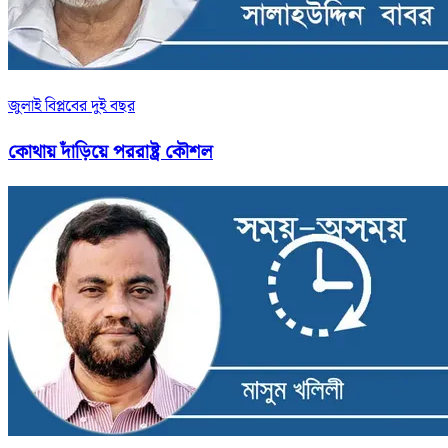
জুলাই বিপ্লবের দুই বছর
কোথায় দাঁড়িয়ে পররাষ্ট্র কৌশল