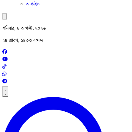
আর্কাইভ
শনিবার, ৮ আগস্ট, ২০২৬
২৪ শ্রাবণ, ১৪৩৩ বঙ্গাব্দ