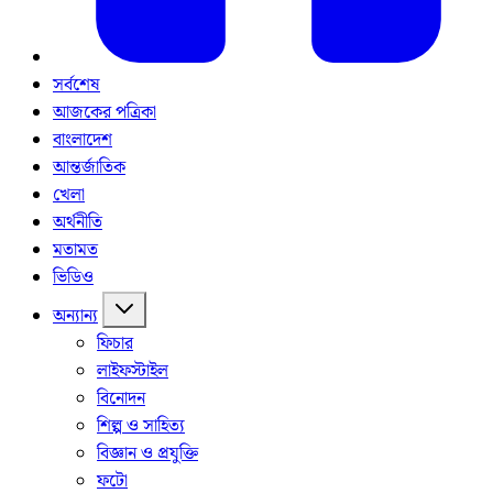
সর্বশেষ
আজকের পত্রিকা
বাংলাদেশ
আন্তর্জাতিক
খেলা
অর্থনীতি
মতামত
ভিডিও
অন্যান্য
ফিচার
লাইফস্টাইল
বিনোদন
শিল্প ও সাহিত্য
বিজ্ঞান ও প্রযুক্তি
ফটো