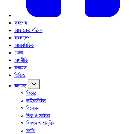
সর্বশেষ
আজকের পত্রিকা
বাংলাদেশ
আন্তর্জাতিক
খেলা
অর্থনীতি
মতামত
ভিডিও
অন্যান্য
ফিচার
লাইফস্টাইল
বিনোদন
শিল্প ও সাহিত্য
বিজ্ঞান ও প্রযুক্তি
ফটো