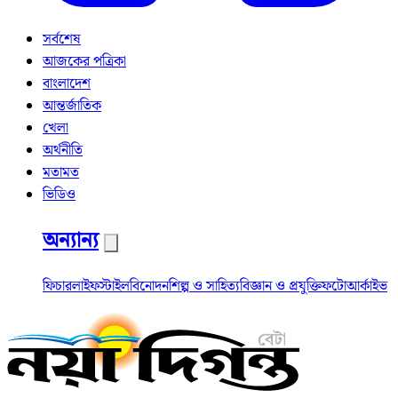
সর্বশেষ
আজকের পত্রিকা
বাংলাদেশ
আন্তর্জাতিক
খেলা
অর্থনীতি
মতামত
ভিডিও
অন্যান্য
ফিচার
লাইফস্টাইল
বিনোদন
শিল্প ও সাহিত্য
বিজ্ঞান ও প্রযুক্তি
ফটো
আর্কাইভ