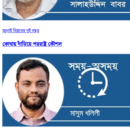
জুলাই বিপ্লবের দুই বছর
কোথায় দাঁড়িয়ে পররাষ্ট্র কৌশল