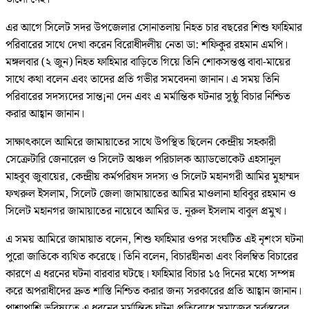
এর আগে সিলেট সদর উপজেলার সোনাতলায় নিহত চার বছরের শিশু ফাহিমার
পরিবারের সাথে দেখা করেন বিরোধীদলীয় নেতা ডা: শফিকুর রহমান এমপি।
মঙ্গলবার (২ জুন) নিহত ফাহিমার বাড়িতে গিয়ে তিনি শোকসন্তপ্ত বাবা-মায়ের
সাথে কথা বলেন এবং তাদের প্রতি গভীর সমবেদনা জানান। এ সময় তিনি
পরিবারের সদস্যদের সান্ত¡না দেন এবং এ মর্মান্তিক ঘটনার সুষ্ঠু বিচার নিশ্চিত
করার আহ্বান জানান।
সাক্ষাৎকালে আমিরে জামায়াতের সাথে উপস্থিত ছিলেন কেন্দ্রীয় সহকারী
সেক্রেটারি জেনারেল ও সিলেট অঞ্চল পরিচালক অ্যাডভোকেট এহসানুল
মাহবুব জুবায়ের, কেন্দ্রীয় কর্মপরিষদ সদস্য ও সিলেট মহানগরী আমির মুহাম্মদ
ফখরুল ইসলাম, সিলেট জেলা জামায়াতের আমির মাওলানা হাবিবুর রহমান ও
সিলেট মহানগর জামায়াতের নায়েবে আমির ড. নূরুল ইসলাম বাবুল প্রমুখ।
এ সময় আমিরে জামায়াত বলেন, শিশু ফাহিমার ওপর সংঘটিত এই নৃশংস ঘটনা
পুরো জাতিকে ব্যথিত করেছে। তিনি বলেন, বিচারহীনতা এবং বিলম্বিত বিচারের
কারণে এ ধরনের ঘটনা বারবার ঘটছে। ফাহিমার বিচার ১৫ দিনের মধ্যে সম্পন্ন
করে অপরাধীদের দ্রুত শাস্তি নিশ্চিত করার জন্য সরকারের প্রতি আহ্বান জানান।
পাশাপাশি ভবিষ্যতে এ ধরনের মর্মান্তিক ঘটনা প্রতিরোধে সমাজের সর্বস্তরের