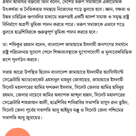
প্রধান অতিথির বক্তব্যে তিনি বলেন, দেশের তরুণ সমাজকে একাডেমিক
উৎকর্ষতা ও নৈতিকতার সমন্বয়ে নিজেদের গড়ে তুলতে হবে। জ্ঞান, দক্ষতা ও
উন্নত চারিত্রিক গুণাবলির মাধ্যমে তরুণরাই একটি আদর্শ সমাজ ও সমৃদ্ধ রাষ্ট্র
বিনির্মাণে অগ্রণী ভূমিকা পালন করতে পারে। তরুণ সমাজকে এভাবে গড়ে
তুলতে ছাত্রশিবিরকে গুরুত্বপূর্ণ ভূমিকা পালন করতে হবে।
ডা: শফিকুর রহমান বলেন, বাংলাদেশ জামায়াতে ইসলামী জনগণের সমর্থনে
রাষ্ট্র পরিচালনার সুযোগ পেলে শিক্ষাব্যবস্থাকে যুগোপযোগী ও মূল্যবোধভিত্তিক
রূপে পুনর্গঠন করবে।
সভায় আরো উপস্থিত ছিলেন বাংলাদেশ জামায়াতে ইসলামীর অ্যাসিস্ট্যান্ট
সেক্রেটারি অ্যাডভোকেট এহসানুল মাহবুব জোবায়ের, জামায়াতে ইসলামী
সিলেট মহানগরের আমির ফখরুল ইসলাম, সিলেট জেলার আমির হাবিবুর
রহমান, জেলার নায়েবে আমির অধ্যাপক আব্দুল হান্নান, সিলেট মহানগরের
সেক্রেটারি শাহজাহান আলী, ছাত্রশিবির শাবিপ্রবির সভাপতি মাসুদ রানা তুহিন,
সিলেট জেলা পূর্বের সভাপতি আবু আইয়ুব মঞ্জু ও সিলেট জেলা পশ্চিমের
সভাপতি আবু জুবায়ের।