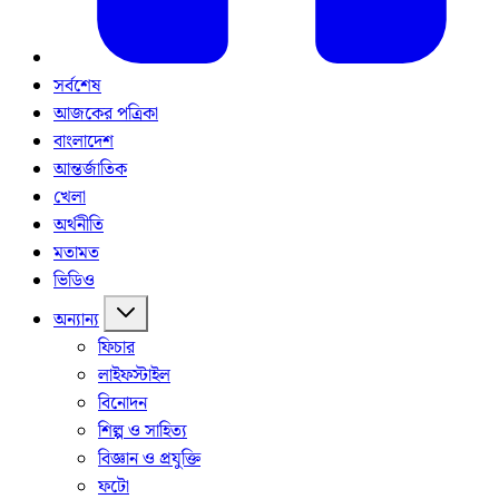
সর্বশেষ
আজকের পত্রিকা
বাংলাদেশ
আন্তর্জাতিক
খেলা
অর্থনীতি
মতামত
ভিডিও
অন্যান্য
ফিচার
লাইফস্টাইল
বিনোদন
শিল্প ও সাহিত্য
বিজ্ঞান ও প্রযুক্তি
ফটো