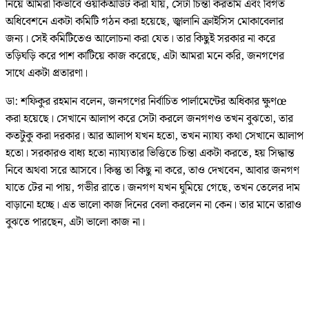
নিয়ে আমরা কিভাবে ওয়ার্কআউট করা যায়, সেটা চিন্তা করতাম এবং বিগত
অধিবেশনে একটা কমিটি গঠন করা হয়েছে, জ্বালানি ক্রাইসিস মোকাবেলার
জন্য। সেই কমিটিতেও আলোচনা করা যেত। তার কিছুই সরকার না করে
তড়িঘড়ি করে পাশ কাটিয়ে কাজ করেছে, এটা আমরা মনে করি, জনগণের
সাথে একটা প্রতারণা।
ডা: শফিকুর রহমান বলেন, জনগণের নির্বাচিত পার্লামেন্টের অধিকার ক্ষুণœ
করা হয়েছে। সেখানে আলাপ করে সেটা করলে জনগণও তখন বুঝতো, তার
কতটুকু করা দরকার। আর আলাপ যখন হতো, তখন ন্যায্য কথা সেখানে আলাপ
হতো। সরকারও বাধ্য হতো ন্যায্যতার ভিত্তিতে চিন্তা একটা করতে, হয় সিদ্ধান্ত
নিবে অথবা সরে আসবে। কিন্তু তা কিছু না করে, তাও দেখবেন, আবার জনগণ
যাতে টের না পায়, গভীর রাতে। জনগণ যখন ঘুমিয়ে গেছে, তখন তেলের দাম
বাড়ানো হচ্ছে। এত ভালো কাজ দিনের বেলা করলেন না কেন। তার মানে তারাও
বুঝতে পারছেন, এটা ভালো কাজ না।