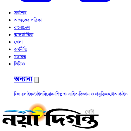
সর্বশেষ
আজকের পত্রিকা
বাংলাদেশ
আন্তর্জাতিক
খেলা
অর্থনীতি
মতামত
ভিডিও
অন্যান্য
ফিচার
লাইফস্টাইল
বিনোদন
শিল্প ও সাহিত্য
বিজ্ঞান ও প্রযুক্তি
ফটো
আর্কাইভ