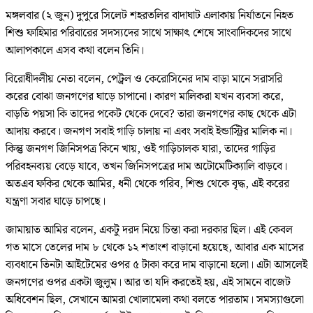
মঙ্গলবার (২ জুন) দুপুরে সিলেট শহরতলির বাদাঘাট এলাকায় নির্যাতনে নিহত
শিশু ফাহিমার পরিবারের সদস্যদের সাথে সাক্ষাৎ শেষে সাংবাদিকদের সাথে
আলাপকালে এসব কথা বলেন তিনি।
বিরোধীদলীয় নেতা বলেন, পেট্রল ও কেরোসিনের দাম বাড়া মানে সরাসরি
করের বোঝা জনগণের ঘাড়ে চাপানো। কারণ মালিকরা যখন ব্যবসা করে,
বাড়তি পয়সা কি তাদের পকেট থেকে দেবে? তারা জনগণের কাছ থেকে এটা
আদায় করবে। জনগণ সবাই গাড়ি চালায় না এবং সবাই ইন্ডাস্ট্রির মালিক না।
কিন্তু জনগণ জিনিসপত্র কিনে খায়, ওই গাড়িচালক যারা, তাদের গাড়ির
পরিবহনব্যয় বেড়ে যাবে, তখন জিনিসপত্রের দাম অটোমেটিক্যালি বাড়বে।
অতএব ফকির থেকে আমির, ধনী থেকে গরিব, শিশু থেকে বৃদ্ধ, এই করের
যন্ত্রণা সবার ঘাড়ে চাপছে।
জামায়াত আমির বলেন, একটু দরদ নিয়ে চিন্তা করা দরকার ছিল। এই কেবল
গত মাসে তেলের দাম ৮ থেকে ১২ শতাংশ বাড়ানো হয়েছে, আবার এক মাসের
ব্যবধানে তিনটা আইটেমের ওপর ৫ টাকা করে দাম বাড়ানো হলো। এটা আসলেই
জনগণের ওপর একটা জুলুম। আর তা যদি করতেই হয়, এই সামনে বাজেট
অধিবেশন ছিল, সেখানে আমরা খোলামেলা কথা বলতে পারতাম। সমস্যাগুলো