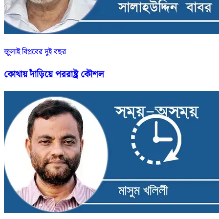
জুলাই বিপ্লবের দুই বছর
কোথায় দাঁড়িয়ে পররাষ্ট্র কৌশল