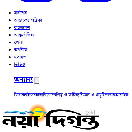
সর্বশেষ
আজকের পত্রিকা
বাংলাদেশ
আন্তর্জাতিক
খেলা
অর্থনীতি
মতামত
ভিডিও
অন্যান্য
ফিচার
লাইফস্টাইল
বিনোদন
শিল্প ও সাহিত্য
বিজ্ঞান ও প্রযুক্তি
ফটো
আর্কাইভ