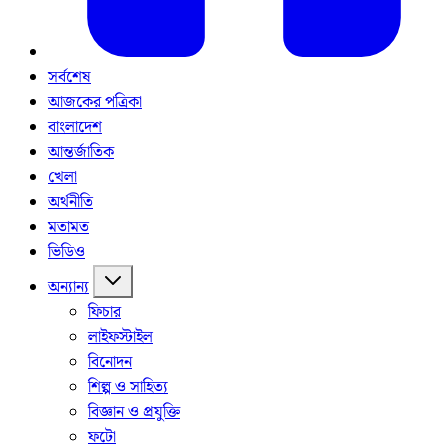
সর্বশেষ
আজকের পত্রিকা
বাংলাদেশ
আন্তর্জাতিক
খেলা
অর্থনীতি
মতামত
ভিডিও
অন্যান্য
ফিচার
লাইফস্টাইল
বিনোদন
শিল্প ও সাহিত্য
বিজ্ঞান ও প্রযুক্তি
ফটো