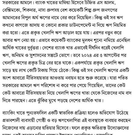
সরকারের আমলে। ব্যাংক খাতের মাফিয়া হিসেবে চিহ্নিত এস আলম,
বেক্সিমকো, শিকদার, নাসা গ্রুপসহ বেশ কয়েকটি শিল্প গ্রুপ জনগণের
আমানতের বিপুল অর্থ ঋণের নামে বের করে নিয়েছিল। কিন্তু ওই সব ঋণ
কখনো কাগজে আদায় বা কোনো প্রকার ডাউনপেমেন্ট না দিয়ে ঋণ নিয়মিত
করা হতো। এতে প্রকৃত খেলাপি ঋণ আড়াল হয়ে যায়। এরপর নতুন করে
আবার ঋণ নেয়া হয়। এভাবে কয়েকটি ব্যাংকের মূলধন শূন্যে নামিয়ে এনেছিল
আর্থিক খাতের দুর্বৃত্তরা। দেশের ব্যাংক খাত এভাবেই দীর্ঘদিন ধরেই খেলাপি
ঋণ, অনিয়ম ও সুশাসনের সঙ্কটে ভোগে। তবে ২০২৪ এর ৫ আগস্টের পর
খেলাপি ঋণের প্রকৃত চিত্র বের হতে থাকে। একপর্যায়ে প্রকৃত খেলাপি ঋণ
সাড়ে ছয় লাখ কোটি টাকায় গিয়ে ঠেকে। কিন্তু ওই সব খেলাপি ঋণের একটি
অংশ আবারো নীতিসহায়তার আওতায় নবায়ন হতে শুরু করেছে। যারা পতিত
সরকারের আমলে ঋণ পরিশোধ না করে পার পেয়ে গিয়েছিল, তাদের কেউ
কেউ আবারো নীতিসহায়তা নিয়ে খেলাপি ঋণের খাতা থেকে নিজেদের নাম বাদ
দিতে পারছেন। এতে ঝুঁকির মুখে পড়ছে দেশের আর্থিক খাত।
ব্যাংকিং খাতে পুনঃতফসিল একটি স্বাভাবিক প্রক্রিয়া হলেও অভিযোগ উঠেছে
প্রভাবশালী ব্যবসায়ী গোষ্ঠী ও বড় ঋণখেলাপিরা এই ব্যবস্থাকে ব্যবহার করছেন
নিজেদের দায় এড়ানোর হাতিয়ার হিসেবে। ফলে প্রকৃত ক্ষতিগ্রস্ত উদ্যোক্তাদের