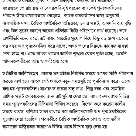
সাথে একই কাতারে সুবিধা পাচ্ছেন ইচ্ছাকৃত খেলাপিরাও। সাম্প্রতিক
বছরগুলোতে রাষ্ট্রায়ত্ত ও বেসরকারি-দুই ধরনের ব্যাংকেই পুনঃতফসিলের
পরিমাণ উল্লেখযোগ্যভাবে বেড়েছে। ব্যাংক কর্মকর্তাদের ভাষ্য অনুযায়ী,
ব্যবসায়িক মন্দা, বৈশ্বিক অর্থনৈতিক অস্থিরতা, ডলার সঙ্কট, আমদানি ব্যয় বৃদ্ধি
এবং উচ্চ সুদের কারণে অনেক প্রতিষ্ঠান কিস্তি পরিশোধে ব্যর্থ হয়েছে। তবে
অর্থনীতিবিদদের মতে, এই বাস্তব সঙ্কটের সুযোগ নিয়ে কিছু বড় গ্রুপ বছরের
পর বছর ঋণ পুনঃতফসিল করে যাচ্ছে, অথচ তাদের বিরুদ্ধে কার্যকর ব্যবস্থা
নেয়া হচ্ছে না। এতে ব্যাংক খাতের আর্থিক শৃঙ্খলা যেমন দুর্বল হচ্ছে, তেমনি
আমানতকারীদের আস্থাও ক্ষতিগ্রস্ত হচ্ছে।
সংশ্লিষ্টরা জানিয়েছেন, কোনো ঋণগ্রহীতা নির্ধারিত সময়ে ঋণের কিস্তি পরিশোধ
করতে ব্যর্থ হলে ব্যাংক সেই ঋণকে নতুন সময়সূচিতে পুনর্বিন্যাস করে। একে
বলা হয় পুনঃতফসিল। সাধারণত ব্যবসা চালু রাখা, শিল্প রক্ষা এবং সাময়িক
আর্থিক সঙ্কট মোকাবেলার জন্য এই সুবিধা দেয়া হয়। বাংলাদেশ ব্যাংক বিভিন্ন
সময় পুনঃতফসিলের নীতিমালা শিথিল করেছে। বিশেষ করে করোনাকালীন
সময়ে ব্যবসা-বাণিজ্য সচল রাখতে কম ডাউনপেমেন্টে ঋণ পুনঃতফসিলের
সুযোগ দেয়া হয়েছিল। পরবর্তীতে বৈশ্বিক অর্থনৈতিক চাপ ও অভ্যন্তরীণ
বাজারের অস্থিরতার কারণেও বিভিন্ন খাতে বিশেষ ছাড় দেয়া হয়।