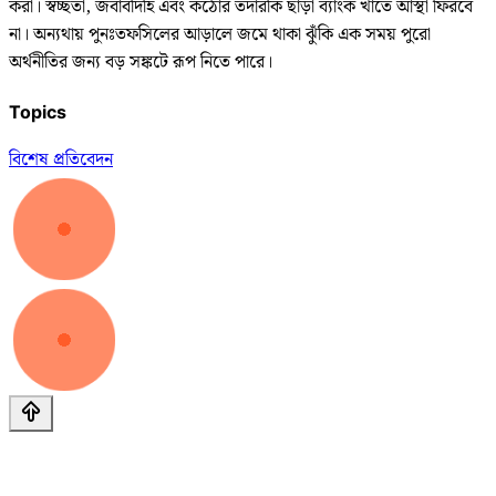
করা। স্বচ্ছতা, জবাবদিহি এবং কঠোর তদারকি ছাড়া ব্যাংক খাতে আস্থা ফিরবে
না। অন্যথায় পুনঃতফসিলের আড়ালে জমে থাকা ঝুঁকি এক সময় পুরো
অর্থনীতির জন্য বড় সঙ্কটে রূপ নিতে পারে।
Topics
বিশেষ প্রতিবেদন