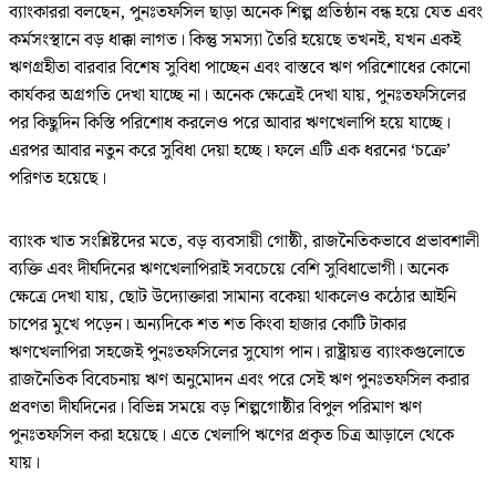
ব্যাংকাররা বলছেন, পুনঃতফসিল ছাড়া অনেক শিল্প প্রতিষ্ঠান বন্ধ হয়ে যেত এবং
কর্মসংস্থানে বড় ধাক্কা লাগত। কিন্তু সমস্যা তৈরি হয়েছে তখনই, যখন একই
ঋণগ্রহীতা বারবার বিশেষ সুবিধা পাচ্ছেন এবং বাস্তবে ঋণ পরিশোধের কোনো
কার্যকর অগ্রগতি দেখা যাচ্ছে না। অনেক ক্ষেত্রেই দেখা যায়, পুনঃতফসিলের
পর কিছুদিন কিস্তি পরিশোধ করলেও পরে আবার ঋণখেলাপি হয়ে যাচ্ছে।
এরপর আবার নতুন করে সুবিধা দেয়া হচ্ছে। ফলে এটি এক ধরনের ‘চক্রে’
পরিণত হয়েছে।
ব্যাংক খাত সংশ্লিষ্টদের মতে, বড় ব্যবসায়ী গোষ্ঠী, রাজনৈতিকভাবে প্রভাবশালী
ব্যক্তি এবং দীর্ঘদিনের ঋণখেলাপিরাই সবচেয়ে বেশি সুবিধাভোগী। অনেক
ক্ষেত্রে দেখা যায়, ছোট উদ্যোক্তারা সামান্য বকেয়া থাকলেও কঠোর আইনি
চাপের মুখে পড়েন। অন্যদিকে শত শত কিংবা হাজার কোটি টাকার
ঋণখেলাপিরা সহজেই পুনঃতফসিলের সুযোগ পান। রাষ্ট্রায়ত্ত ব্যাংকগুলোতে
রাজনৈতিক বিবেচনায় ঋণ অনুমোদন এবং পরে সেই ঋণ পুনঃতফসিল করার
প্রবণতা দীর্ঘদিনের। বিভিন্ন সময়ে বড় শিল্পগোষ্ঠীর বিপুল পরিমাণ ঋণ
পুনঃতফসিল করা হয়েছে। এতে খেলাপি ঋণের প্রকৃত চিত্র আড়ালে থেকে
যায়।