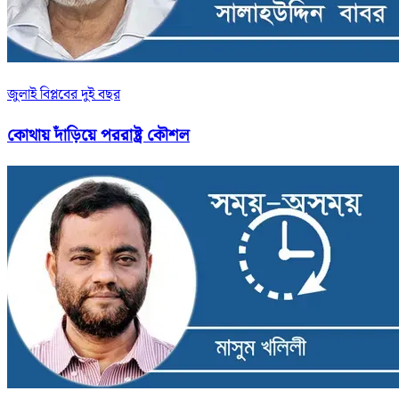
জুলাই বিপ্লবের দুই বছর
কোথায় দাঁড়িয়ে পররাষ্ট্র কৌশল