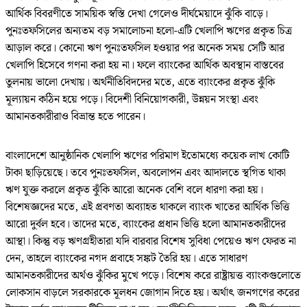
আর্থিক বিবরণীতে সাময়িক স্বস্তি দেখা গেলেও দীর্ঘমেয়াদে ঝুঁকি বাড়ে।
পুনঃতফসিলের অন্যতম বড় সমালোচনা হলো-এটি খেলাপি ঋণের প্রকৃত চিত্র
আড়াল করে। কোনো ঋণ পুনঃতফসিল হওয়ার পর অনেক সময় সেটি আর
খেলাপি হিসেবে গণনা করা হয় না। ফলে ব্যাংকের আর্থিক অবস্থান বাস্তবের
তুলনায় ভালো দেখায়। অর্থনীতিবিদদের মতে, এতে ব্যাংকের প্রকৃত ঝুঁকি
মূল্যায়ন কঠিন হয়ে পড়ে। বিদেশী বিনিয়োগকারী, উন্নয়ন সংস্থা এবং
আমানতকারীরাও বিভ্রান্ত হতে পারেন।
বাংলাদেশে আনুষ্ঠানিক খেলাপি ঋণের পরিমাণ ইতোমধ্যে কয়েক লাখ কোটি
টাকা ছাড়িয়েছে। তবে পুনঃতফসিল, অবলোপন এবং আদালতে স্থগিত থাকা
ঋণ যুক্ত করলে প্রকৃত ঝুঁকি আরো অনেক বেশি বলে ধারণা করা হয়।
বিশেষজ্ঞদের মতে, এই প্রবণতা অব্যাহত থাকলে ব্যাংক খাতের আর্থিক ভিত্তি
আরো দুর্বল হবে। তাদের মতে, ব্যাংকের প্রধান ভিত্তি হলো আমানতকারীদের
আস্থা। কিন্তু বড় ঋণগ্রহীতারা যদি বারবার বিশেষ সুবিধা পেয়েও ঋণ ফেরত না
দেন, তাহলে ব্যাংকের নগদ প্রবাহে সঙ্কট তৈরি হয়। এতে সাধারণ
আমানতকারীদের অর্থও ঝুঁকির মুখে পড়ে। বিশেষ করে রাষ্ট্রায়ত্ত ব্যাংকগুলোতে
লোকসান বাড়লে সরকারকে মূলধন জোগান দিতে হয়। অর্থাৎ জনগণের করের