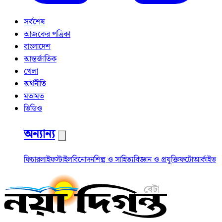
সর্বশেষ
আজকের পত্রিকা
বাংলাদেশ
আন্তর্জাতিক
খেলা
অর্থনীতি
মতামত
ভিডিও
অন্যান্য
ফিচার
লাইফস্টাইল
বিনোদন
শিল্প ও সাহিত্য
বিজ্ঞান ও প্রযুক্তি
ফটো
আর্কাইভ