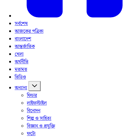
সর্বশেষ
আজকের পত্রিকা
বাংলাদেশ
আন্তর্জাতিক
খেলা
অর্থনীতি
মতামত
ভিডিও
অন্যান্য
ফিচার
লাইফস্টাইল
বিনোদন
শিল্প ও সাহিত্য
বিজ্ঞান ও প্রযুক্তি
ফটো