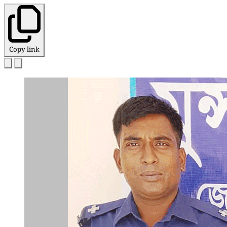
Copy link