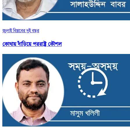
জুলাই বিপ্লবের দুই বছর
কোথায় দাঁড়িয়ে পররাষ্ট্র কৌশল