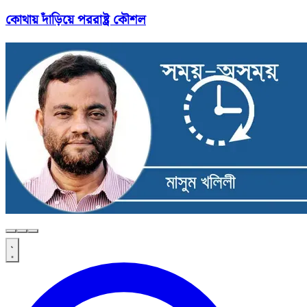
কোথায় দাঁড়িয়ে পররাষ্ট্র কৌশল