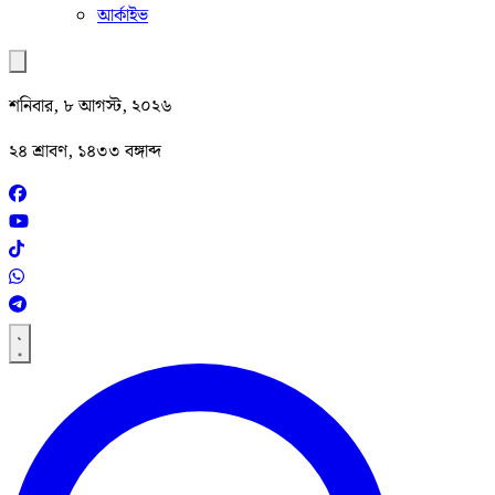
আর্কাইভ
শনিবার, ৮ আগস্ট, ২০২৬
২৪ শ্রাবণ, ১৪৩৩ বঙ্গাব্দ