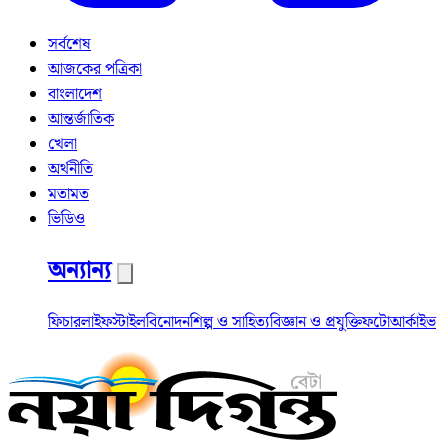
সর্বশেষ
আজকের পত্রিকা
বাংলাদেশ
আন্তর্জাতিক
খেলা
অর্থনীতি
মতামত
ভিডিও
অন্যান্য
ফিচার
লাইফস্টাইল
বিনোদন
শিল্প ও সাহিত্য
বিজ্ঞান ও প্রযুক্তি
ফটো
আর্কাইভ