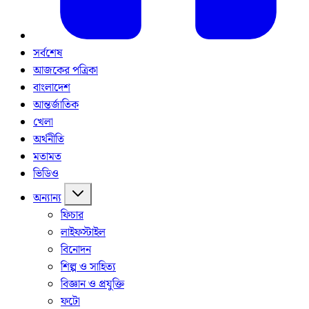
সর্বশেষ
আজকের পত্রিকা
বাংলাদেশ
আন্তর্জাতিক
খেলা
অর্থনীতি
মতামত
ভিডিও
অন্যান্য
ফিচার
লাইফস্টাইল
বিনোদন
শিল্প ও সাহিত্য
বিজ্ঞান ও প্রযুক্তি
ফটো