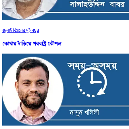
জুলাই বিপ্লবের দুই বছর
কোথায় দাঁড়িয়ে পররাষ্ট্র কৌশল