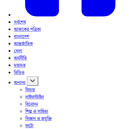
সর্বশেষ
আজকের পত্রিকা
বাংলাদেশ
আন্তর্জাতিক
খেলা
অর্থনীতি
মতামত
ভিডিও
অন্যান্য
ফিচার
লাইফস্টাইল
বিনোদন
শিল্প ও সাহিত্য
বিজ্ঞান ও প্রযুক্তি
ফটো