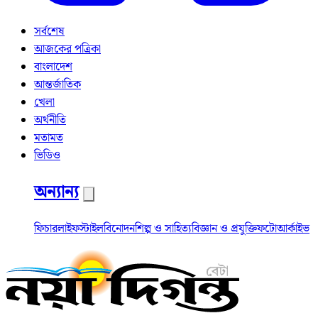
সর্বশেষ
আজকের পত্রিকা
বাংলাদেশ
আন্তর্জাতিক
খেলা
অর্থনীতি
মতামত
ভিডিও
অন্যান্য
ফিচার
লাইফস্টাইল
বিনোদন
শিল্প ও সাহিত্য
বিজ্ঞান ও প্রযুক্তি
ফটো
আর্কাইভ