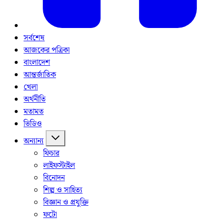
সর্বশেষ
আজকের পত্রিকা
বাংলাদেশ
আন্তর্জাতিক
খেলা
অর্থনীতি
মতামত
ভিডিও
অন্যান্য
ফিচার
লাইফস্টাইল
বিনোদন
শিল্প ও সাহিত্য
বিজ্ঞান ও প্রযুক্তি
ফটো