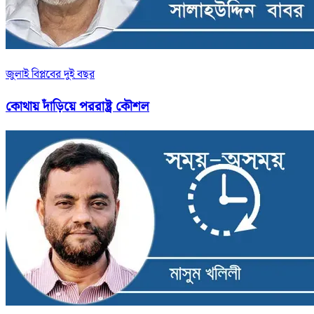
জুলাই বিপ্লবের দুই বছর
কোথায় দাঁড়িয়ে পররাষ্ট্র কৌশল