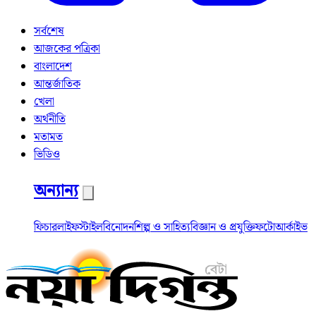
সর্বশেষ
আজকের পত্রিকা
বাংলাদেশ
আন্তর্জাতিক
খেলা
অর্থনীতি
মতামত
ভিডিও
অন্যান্য
ফিচার
লাইফস্টাইল
বিনোদন
শিল্প ও সাহিত্য
বিজ্ঞান ও প্রযুক্তি
ফটো
আর্কাইভ