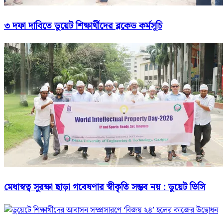
৩ দফা দাবিতে ডুয়েট শিক্ষার্থীদের ব্লকেড কর্মসূচি
মেধাস্বত্ব সুরক্ষা ছাড়া গবেষণার স্বীকৃতি সম্ভব নয় : ডুয়েট ভিসি