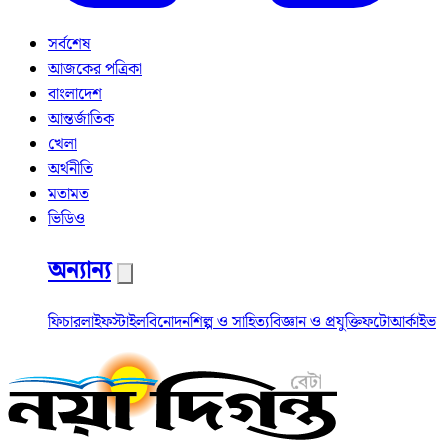
সর্বশেষ
আজকের পত্রিকা
বাংলাদেশ
আন্তর্জাতিক
খেলা
অর্থনীতি
মতামত
ভিডিও
অন্যান্য
ফিচার
লাইফস্টাইল
বিনোদন
শিল্প ও সাহিত্য
বিজ্ঞান ও প্রযুক্তি
ফটো
আর্কাইভ