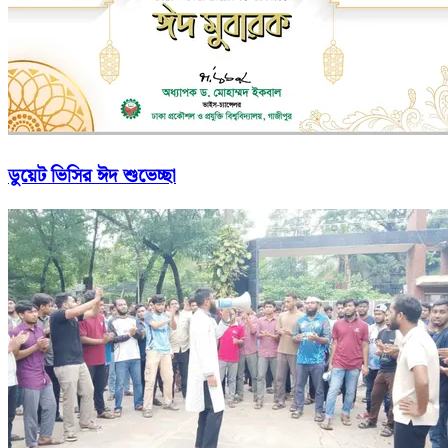
ডুয়েট ভিসির ঈদ শুভেচ্ছা