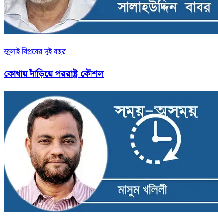
জুলাই বিপ্লবের দুই বছর
কোথায় দাঁড়িয়ে পররাষ্ট্র কৌশল