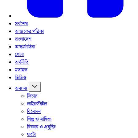
সর্বশেষ
আজকের পত্রিকা
বাংলাদেশ
আন্তর্জাতিক
খেলা
অর্থনীতি
মতামত
ভিডিও
অন্যান্য
ফিচার
লাইফস্টাইল
বিনোদন
শিল্প ও সাহিত্য
বিজ্ঞান ও প্রযুক্তি
ফটো