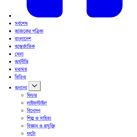
সর্বশেষ
আজকের পত্রিকা
বাংলাদেশ
আন্তর্জাতিক
খেলা
অর্থনীতি
মতামত
ভিডিও
অন্যান্য
ফিচার
লাইফস্টাইল
বিনোদন
শিল্প ও সাহিত্য
বিজ্ঞান ও প্রযুক্তি
ফটো