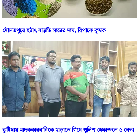
দৌলতপুরে হঠাৎ বাড়তি সারের দাম, বিপাকে কৃষক
কুষ্টিয়ায় মাদককারবারিকে ছাড়াতে গিয়ে পুলিশ হেফাজতে ৫ নেতা