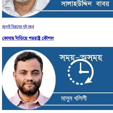
জুলাই বিপ্লবের দুই বছর
কোথায় দাঁড়িয়ে পররাষ্ট্র কৌশল