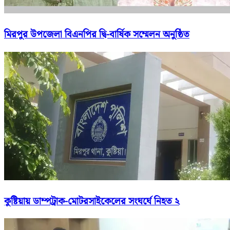
মিরপুর উপজেলা বিএনপির দ্বি-বার্ষিক সম্মেলন অনুষ্ঠিত
কুষ্টিয়ায় ডাম্পট্রাক-মোটরসাইকেলের সংঘর্ঘে নিহত ২