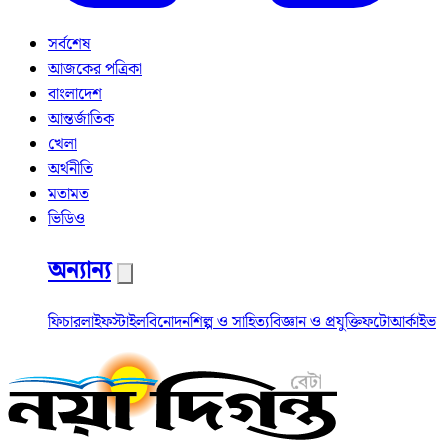
সর্বশেষ
আজকের পত্রিকা
বাংলাদেশ
আন্তর্জাতিক
খেলা
অর্থনীতি
মতামত
ভিডিও
অন্যান্য
ফিচার
লাইফস্টাইল
বিনোদন
শিল্প ও সাহিত্য
বিজ্ঞান ও প্রযুক্তি
ফটো
আর্কাইভ