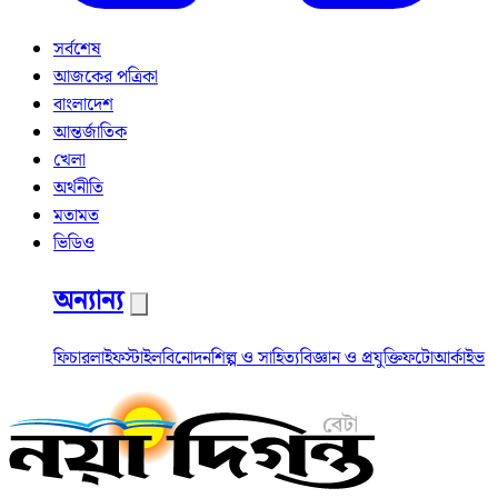
সর্বশেষ
আজকের পত্রিকা
বাংলাদেশ
আন্তর্জাতিক
খেলা
অর্থনীতি
মতামত
ভিডিও
অন্যান্য
ফিচার
লাইফস্টাইল
বিনোদন
শিল্প ও সাহিত্য
বিজ্ঞান ও প্রযুক্তি
ফটো
আর্কাইভ