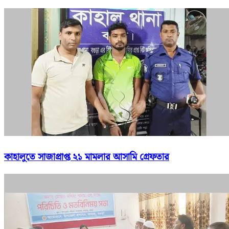
কাহালুতে সাজাপ্রাপ্ত ২১ মামলার আসামি গ্রেফতার