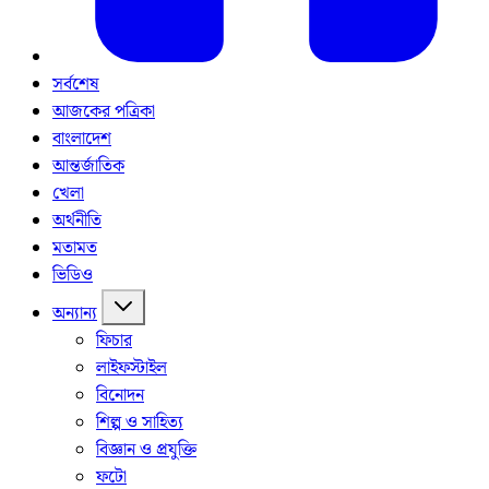
সর্বশেষ
আজকের পত্রিকা
বাংলাদেশ
আন্তর্জাতিক
খেলা
অর্থনীতি
মতামত
ভিডিও
অন্যান্য
ফিচার
লাইফস্টাইল
বিনোদন
শিল্প ও সাহিত্য
বিজ্ঞান ও প্রযুক্তি
ফটো