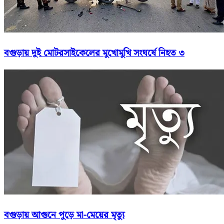
বগুড়ায় দুই মোটরসাইকেলের মুখোমুখি সংঘর্ষে নিহত ৩
বগুড়ায় আগুনে পুড়ে মা-মেয়ের মৃত্যু