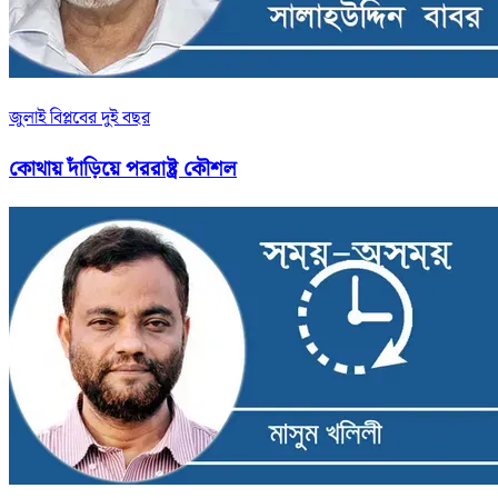
জুলাই বিপ্লবের দুই বছর
কোথায় দাঁড়িয়ে পররাষ্ট্র কৌশল