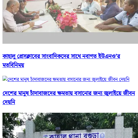
কাহালু প্রেসক্লাবের সাংবাদিকদের সাথে নবাগত ইউএনও’র
মতবিনিময়
দেশের মানুষ চাঁদাবাজদের ক্ষমতায় বসানোর জন্য জুলাইয়ে জীবন
দেয়নি