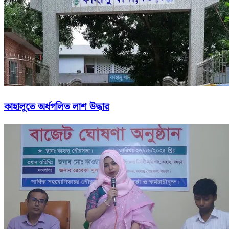
কাহালুতে অর্ধগলিত লাশ উদ্ধার