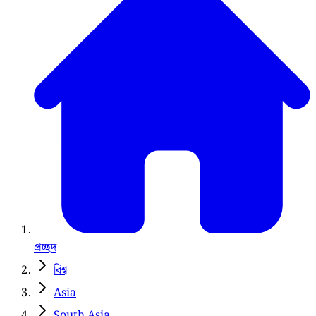
প্রচ্ছদ
বিশ্ব
Asia
South Asia