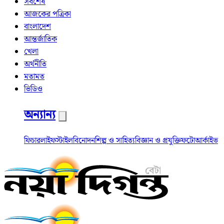
সর্বশেষ
আজকের পত্রিকা
বাংলাদেশ
আন্তর্জাতিক
খেলা
অর্থনীতি
মতামত
ভিডিও
অন্যান্য
ফিচার
লাইফস্টাইল
বিনোদন
শিল্প ও সাহিত্য
বিজ্ঞান ও প্রযুক্তি
ফটো
আর্কাইভ