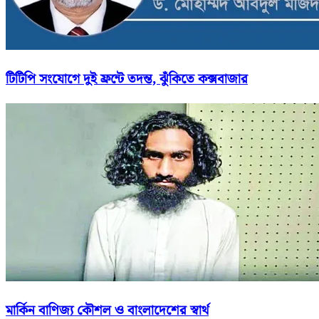
টিটিপি সংযোগে দুই ফ্রন্টে তদন্ত, ঝুঁকিতে কক্সবাজার
মার্কিন বাণিজ্য কৌশল ও বাংলাদেশের স্বার্থ