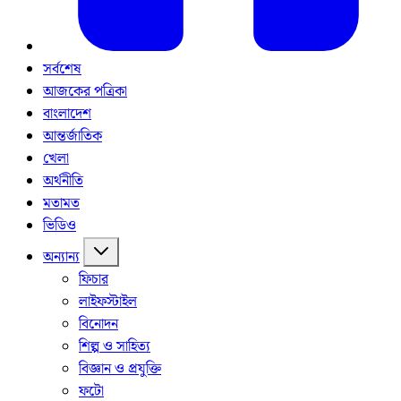
সর্বশেষ
আজকের পত্রিকা
বাংলাদেশ
আন্তর্জাতিক
খেলা
অর্থনীতি
মতামত
ভিডিও
অন্যান্য
ফিচার
লাইফস্টাইল
বিনোদন
শিল্প ও সাহিত্য
বিজ্ঞান ও প্রযুক্তি
ফটো