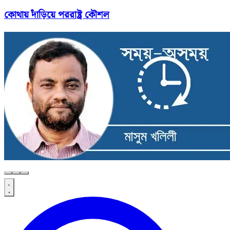
কোথায় দাঁড়িয়ে পররাষ্ট্র কৌশল