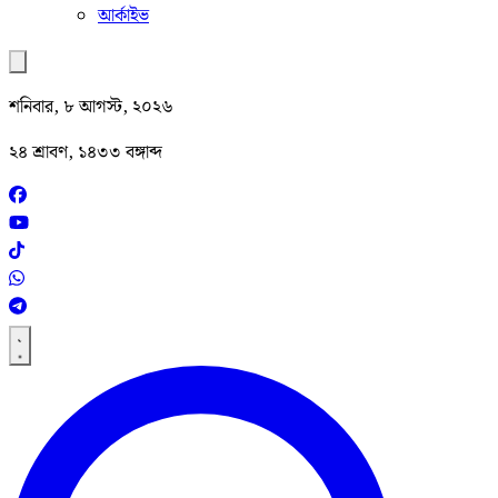
আর্কাইভ
শনিবার, ৮ আগস্ট, ২০২৬
২৪ শ্রাবণ, ১৪৩৩ বঙ্গাব্দ