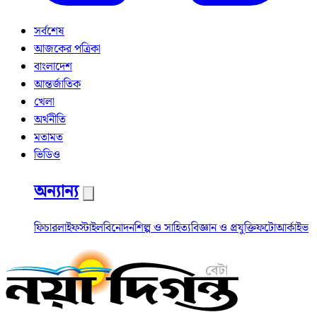
সর্বশেষ
আজকের পত্রিকা
বাংলাদেশ
আন্তর্জাতিক
খেলা
অর্থনীতি
মতামত
ভিডিও
অন্যান্য
ফিচার
লাইফস্টাইল
বিনোদন
শিল্প ও সাহিত্য
বিজ্ঞান ও প্রযুক্তি
ফটো
আর্কাইভ