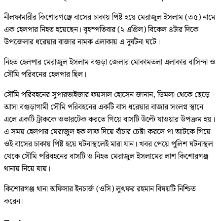
নীলফামারীর কিশোরগঞ্জে বাসের চাকায় পিষ্ট হয়ে মেরাজুল ইসলাম (৩৫) নামে
এক হেলপার নিহত হয়েছেন। বৃহস্পতিবার (২ এপ্রিল) বিকেল ৪টার দিকে
উপজেলার ধরেয়ার বাজার নামক এলাকায় এ দুর্ঘটনা ঘটে।
নিহত হেলপার মেরাজুল ইসলাম বগুড়া জেলার মোকামতলা এলাকার বাসিন্দা ও
সৌমি পরিবনের হেলপার ছিল।
সৌমি পরিবহনের সুপারভাইজার ফয়সাল হোসেন জানান, ডিমলা থেকে ছেড়ে
আসা বগুড়াগামী সৌমি পরিবহনের একটি বাস ধরেয়ার বাজার সংলগ্ন স্থানে
এলে একটি ট্রাককে ওভারটেক করতে গিয়ে বাসটি উল্টে যাওয়ার উপক্রম হয়।
এ সময় হেলপার মেরাজুল হক লাফ দিয়ে বাঁচার চেষ্টা করলে পা আটকে গিয়ে
ওই বাসের চাকায় পিষ্ট হয়ে ঘটনাস্থলেই মারা যান। খবর পেয়ে পুলিশ ঘটনাস্থল
থেকে সৌমি পরিবহনের বাসটি ও নিহত মেরাজুল ইসলামের লাশ কিশোরগঞ্জ
থানায় নিয়ে যায়।
কিশোরগঞ্জ থানা অফিসার ইনচার্জ (ওসি) লুৎফর রহমান বিষয়টি নিশ্চিত
করেন।