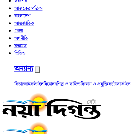
সর্বশেষ
আজকের পত্রিকা
বাংলাদেশ
আন্তর্জাতিক
খেলা
অর্থনীতি
মতামত
ভিডিও
অন্যান্য
ফিচার
লাইফস্টাইল
বিনোদন
শিল্প ও সাহিত্য
বিজ্ঞান ও প্রযুক্তি
ফটো
আর্কাইভ