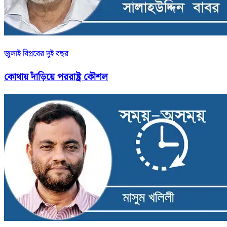
জুলাই বিপ্লবের দুই বছর
কোথায় দাঁড়িয়ে পররাষ্ট্র কৌশল