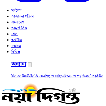
সর্বশেষ
আজকের পত্রিকা
বাংলাদেশ
আন্তর্জাতিক
খেলা
অর্থনীতি
মতামত
ভিডিও
অন্যান্য
ফিচার
লাইফস্টাইল
বিনোদন
শিল্প ও সাহিত্য
বিজ্ঞান ও প্রযুক্তি
ফটো
আর্কাইভ