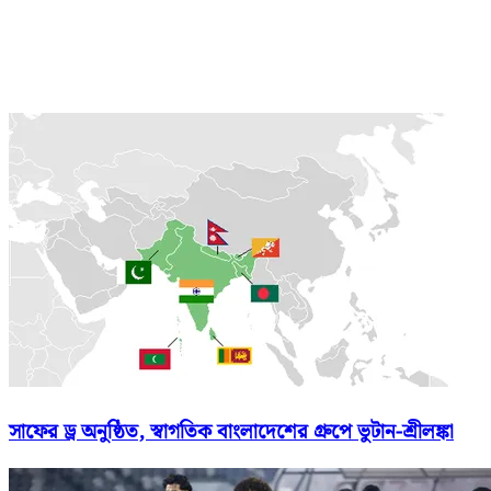
সাফের ড্র অনুষ্ঠিত, স্বাগতিক বাংলাদেশের গ্রুপে ভুটান-শ্রীলঙ্কা