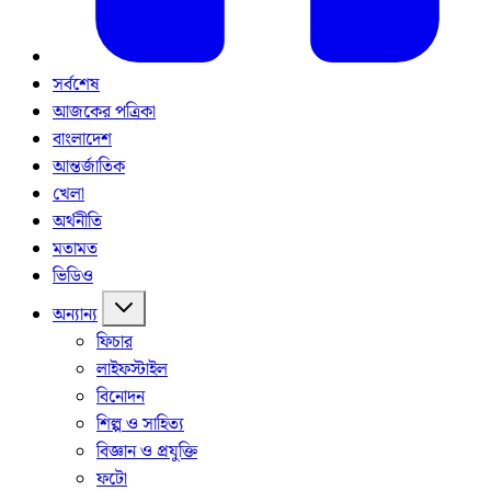
সর্বশেষ
আজকের পত্রিকা
বাংলাদেশ
আন্তর্জাতিক
খেলা
অর্থনীতি
মতামত
ভিডিও
অন্যান্য
ফিচার
লাইফস্টাইল
বিনোদন
শিল্প ও সাহিত্য
বিজ্ঞান ও প্রযুক্তি
ফটো