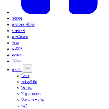
সর্বশেষ
আজকের পত্রিকা
বাংলাদেশ
আন্তর্জাতিক
খেলা
অর্থনীতি
মতামত
ভিডিও
অন্যান্য
ফিচার
লাইফস্টাইল
বিনোদন
শিল্প ও সাহিত্য
বিজ্ঞান ও প্রযুক্তি
ফটো