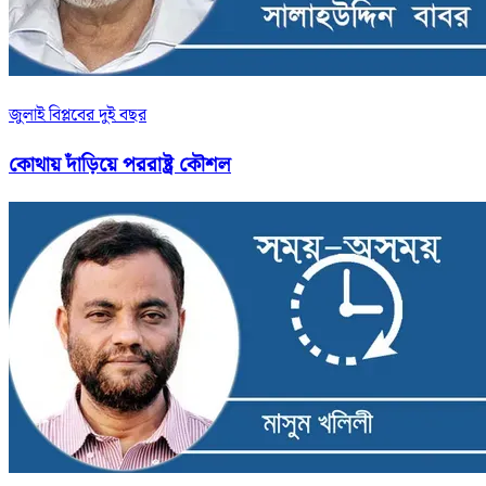
জুলাই বিপ্লবের দুই বছর
কোথায় দাঁড়িয়ে পররাষ্ট্র কৌশল