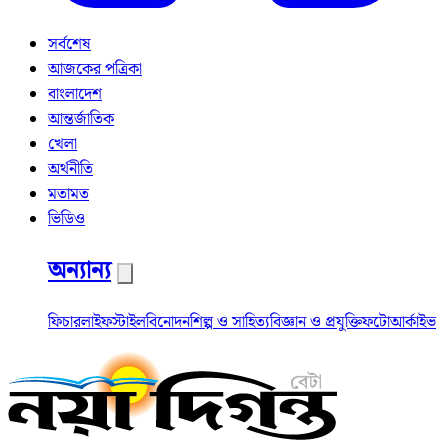
সর্বশেষ
আজকের পত্রিকা
বাংলাদেশ
আন্তর্জাতিক
খেলা
অর্থনীতি
মতামত
ভিডিও
অন্যান্য
ফিচার
লাইফস্টাইল
বিনোদন
শিল্প ও সাহিত্য
বিজ্ঞান ও প্রযুক্তি
ফটো
আর্কাইভ