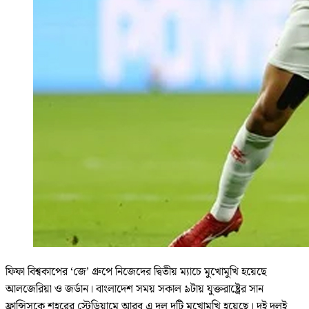
ফিফা বিশ্বকাপের ‘জে’ গ্রুপে নিজেদের দ্বিতীয় ম্যাচে মুখোমুখি হয়েছে
আলজেরিয়া ও জর্ডান। বাংলাদেশ সময় সকাল ৯টায় যুক্তরাষ্ট্রের সান
ফ্রান্সিসকে শহরের স্টেডিয়ামে আরব এ দল দুটি মুখোমুখি হয়েছে। দুই দলই