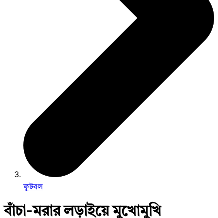
ফুটবল
বাঁচা-মরার লড়াইয়ে মুখোমুখি