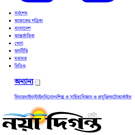
সর্বশেষ
আজকের পত্রিকা
বাংলাদেশ
আন্তর্জাতিক
খেলা
অর্থনীতি
মতামত
ভিডিও
অন্যান্য
ফিচার
লাইফস্টাইল
বিনোদন
শিল্প ও সাহিত্য
বিজ্ঞান ও প্রযুক্তি
ফটো
আর্কাইভ