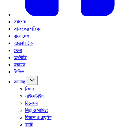
সর্বশেষ
আজকের পত্রিকা
বাংলাদেশ
আন্তর্জাতিক
খেলা
অর্থনীতি
মতামত
ভিডিও
অন্যান্য
ফিচার
লাইফস্টাইল
বিনোদন
শিল্প ও সাহিত্য
বিজ্ঞান ও প্রযুক্তি
ফটো