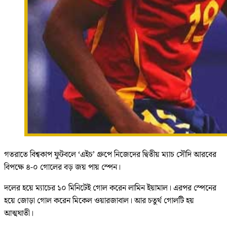
গতরাতে বিশ্বকাপ ফুটবলে ‘এইচ’ গ্রুপে নিজেদের দ্বিতীয় ম্যাচ সৌদি আরবের
বিপক্ষে ৪-০ গোলের বড় জয় পায় স্পেন।
দলের হয়ে ম্যাচের ১০ মিনিটেই গোল করেন লামিন ইয়ামাল। এরপর স্পেনের
হয়ে জোড়া গোল করেন মিকেল ওয়ারজাবাল। আর চতুর্থ গোলটি হয়
আত্মঘাতী।