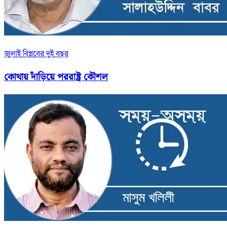
জুলাই বিপ্লবের দুই বছর
কোথায় দাঁড়িয়ে পররাষ্ট্র কৌশল