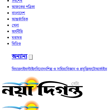
সর্বশেষ
আজকের পত্রিকা
বাংলাদেশ
আন্তর্জাতিক
খেলা
অর্থনীতি
মতামত
ভিডিও
অন্যান্য
ফিচার
লাইফস্টাইল
বিনোদন
শিল্প ও সাহিত্য
বিজ্ঞান ও প্রযুক্তি
ফটো
আর্কাইভ