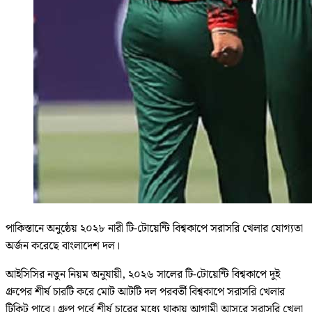
পাকিস্তানে অনুষ্ঠেয় ২০২৮ নারী টি-টোয়েন্টি বিশ্বকাপে সরাসরি খেলার যোগ্যতা
অর্জন করেছে বাংলাদেশ দল।
আইসিসির নতুন নিয়ম অনুযায়ী, ২০২৬ সালের টি-টোয়েন্টি বিশ্বকাপে দুই
গ্রুপের শীর্ষ চারটি করে মোট আটটি দল পরবর্তী বিশ্বকাপে সরাসরি খেলার
টিকিট পাবে। গ্রুপ পর্বে শীর্ষ চারের মধ্যে থাকায় আগামী আসরে সরাসরি খেলা