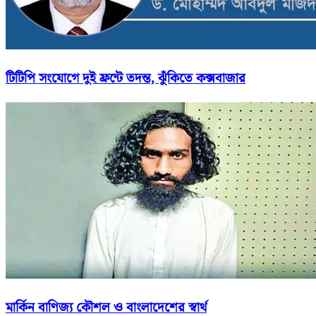
টিটিপি সংযোগে দুই ফ্রন্টে তদন্ত, ঝুঁকিতে কক্সবাজার
মার্কিন বাণিজ্য কৌশল ও বাংলাদেশের স্বার্থ