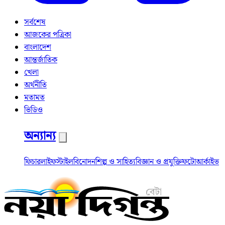
সর্বশেষ
আজকের পত্রিকা
বাংলাদেশ
আন্তর্জাতিক
খেলা
অর্থনীতি
মতামত
ভিডিও
অন্যান্য
ফিচার
লাইফস্টাইল
বিনোদন
শিল্প ও সাহিত্য
বিজ্ঞান ও প্রযুক্তি
ফটো
আর্কাইভ