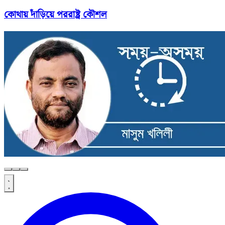
কোথায় দাঁড়িয়ে পররাষ্ট্র কৌশল