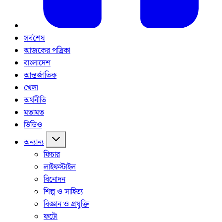
সর্বশেষ
আজকের পত্রিকা
বাংলাদেশ
আন্তর্জাতিক
খেলা
অর্থনীতি
মতামত
ভিডিও
অন্যান্য
ফিচার
লাইফস্টাইল
বিনোদন
শিল্প ও সাহিত্য
বিজ্ঞান ও প্রযুক্তি
ফটো