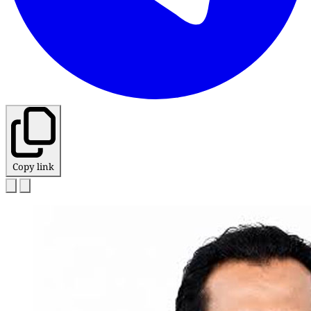
Copy link