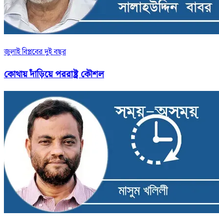
জুলাই বিপ্লবের দুই বছর
কোথায় দাঁড়িয়ে পররাষ্ট্র কৌশল