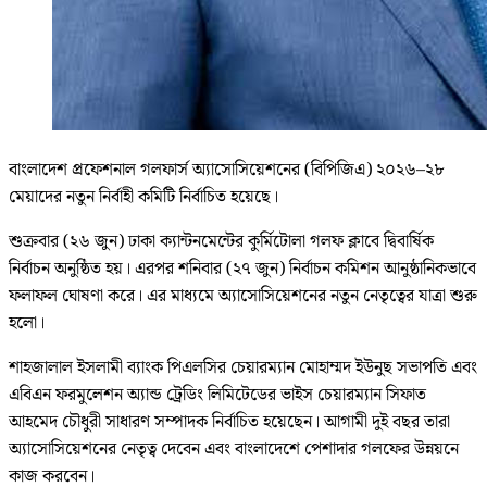
বাংলাদেশ প্রফেশনাল গলফার্স অ্যাসোসিয়েশনের (বিপিজিএ) ২০২৬–২৮
মেয়াদের নতুন নির্বাহী কমিটি নির্বাচিত হয়েছে।
শুক্রবার (২৬ জুন) ঢাকা ক্যান্টনমেন্টের কুর্মিটোলা গলফ ক্লাবে দ্বিবার্ষিক
নির্বাচন অনুষ্ঠিত হয়। এরপর শনিবার (২৭ জুন) নির্বাচন কমিশন আনুষ্ঠানিকভাবে
ফলাফল ঘোষণা করে। এর মাধ্যমে অ্যাসোসিয়েশনের নতুন নেতৃত্বের যাত্রা শুরু
হলো।
শাহজালাল ইসলামী ব্যাংক পিএলসির চেয়ারম্যান মোহাম্মদ ইউনুছ সভাপতি এবং
এবিএন ফরমুলেশন অ্যান্ড ট্রেডিং লিমিটেডের ভাইস চেয়ারম্যান সিফাত
আহমেদ চৌধুরী সাধারণ সম্পাদক নির্বাচিত হয়েছেন। আগামী দুই বছর তারা
অ্যাসোসিয়েশনের নেতৃত্ব দেবেন এবং বাংলাদেশে পেশাদার গলফের উন্নয়নে
কাজ করবেন।