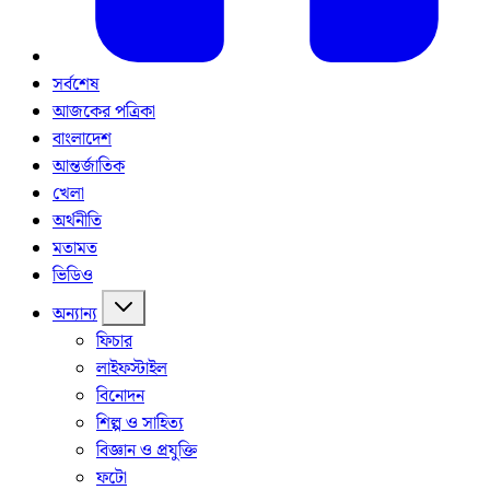
সর্বশেষ
আজকের পত্রিকা
বাংলাদেশ
আন্তর্জাতিক
খেলা
অর্থনীতি
মতামত
ভিডিও
অন্যান্য
ফিচার
লাইফস্টাইল
বিনোদন
শিল্প ও সাহিত্য
বিজ্ঞান ও প্রযুক্তি
ফটো