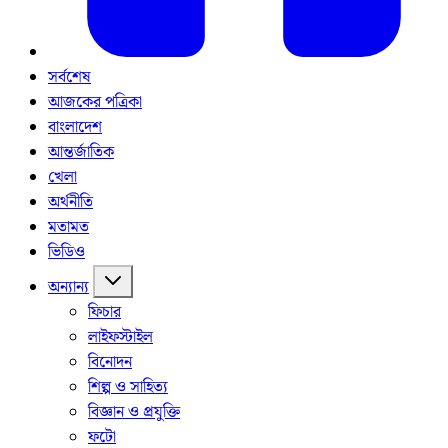
সর্বশেষ
আজকের পত্রিকা
বাংলাদেশ
আন্তর্জাতিক
খেলা
অর্থনীতি
মতামত
ভিডিও
অন্যান্য
ফিচার
লাইফস্টাইল
বিনোদন
শিল্প ও সাহিত্য
বিজ্ঞান ও প্রযুক্তি
ফটো