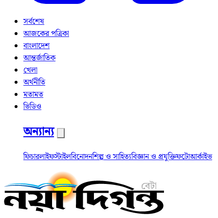
সর্বশেষ
আজকের পত্রিকা
বাংলাদেশ
আন্তর্জাতিক
খেলা
অর্থনীতি
মতামত
ভিডিও
অন্যান্য
ফিচার
লাইফস্টাইল
বিনোদন
শিল্প ও সাহিত্য
বিজ্ঞান ও প্রযুক্তি
ফটো
আর্কাইভ