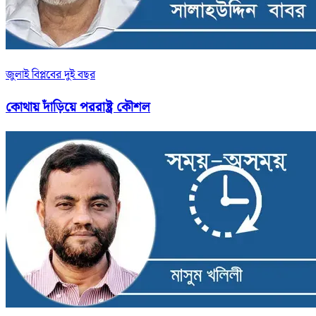
জুলাই বিপ্লবের দুই বছর
কোথায় দাঁড়িয়ে পররাষ্ট্র কৌশল