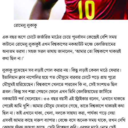
রোমেলু লুকাকু
এক বছর অগে চোটে জর্জরিত মাঠের চেয়ে পুনর্বাসন কেন্দ্রেই বেশি সময়
কাটানো রোমেলু লুকাকুই এখন বিশ্বকাপের নকআউট মঞ্চে বেলজিয়ামের
অন্যতম ভরসা। সহজ সরল ভাষায় জানালেন, ‘আমার তো বিশ্বকাপে থাকারই
কথা ছিল না।’
লুকাকু বুঝেছেন সব লড়াই গোল করার নয়। কিছু লড়াই কেবল মাঠে ফেরার।
ইতালিয়ান ক্লাব নাপোলির হয়ে গত মৌসুমে বারবার চোটে পড়ে প্রায় পুরো
মৌসুমই হারিয়েছেন। বিশ্বকাপে খেলতে পারবেন কি না, সেই সংশয়ও ছিল
প্রবল। কিন্তু সব শঙ্কা পেছনে ফেলে এখন তিনি বেলজিয়ামের জার্সিতে
নকআউট পর্ব খেলেছেন। ৩৩ বছর বয়সী এই স্ট্রাইকার বলেন, ‘এখানে থাকতে
পেরেই আমি খুশি। আমার মৌসুম যেভাবে গেছে, তাতে বিশ্বকাপে থাকারই কথা
ছিল না। তাই এখানে থাকা, খেলা, দলকে সাহায্য করা, পার্থক্য গড়ে দেয়া
এসবই আমার কাছে দারুণ ব্যাপার। বেঞ্চে বসে অনেক সময় থাকে, তখন দেখি
কোথায় ফাঁকা জায়গা আছে, সেটা বিশ্লেষণ করি। এরপর মাঠে নেমে সেই