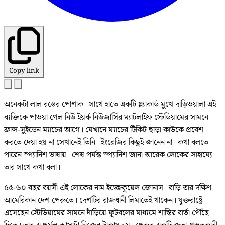
Copy link
অনেকটা লাল রঙের পোশাক। সাথে হাতে একটি প্ল্যাকার্ড মুখে দাড়িওয়ালা এই
ব্যক্তিকে পাওয়া গেল নিউ ইয়র্ক নিউজার্সির ম্যাটলাইফ স্টেডিয়ামের সামনে।
ফ্রান্স-সুইডেন ম্যাচের আগে। যেখানে ম্যাচের টিকিট ছাড়া কাউকে প্রবেশ
করতে দেয়া হয় না সেখানেই তিনি। ইংরেজির কিছুই জানেন না। কথা বলতে
পারেন স্প্যানিশ ভাষায়। শেষ পর্যন্ত স্প্যানিশ জানা আরেক লোকের সাহায্যে
তার সাথে কথা বলা।
৫৫-৬০ বছর বয়সী এই লোকের নাম ইজ্জেকুয়েল জোনাস। বাড়ি তার দক্ষিণ
আমেরিকান দেশ পেরুতে। দেশটির রাজধানী লিমাতেই থাকেন। যুক্তরাষ্ট্রে
এসেছেন স্টেডিয়ামের সামনে দাঁড়িয়ে ফুটবলের মাধ্যমে শান্তির বার্তা পৌঁছে