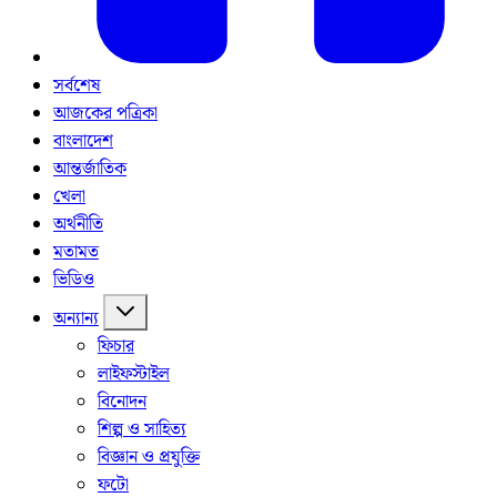
সর্বশেষ
আজকের পত্রিকা
বাংলাদেশ
আন্তর্জাতিক
খেলা
অর্থনীতি
মতামত
ভিডিও
অন্যান্য
ফিচার
লাইফস্টাইল
বিনোদন
শিল্প ও সাহিত্য
বিজ্ঞান ও প্রযুক্তি
ফটো