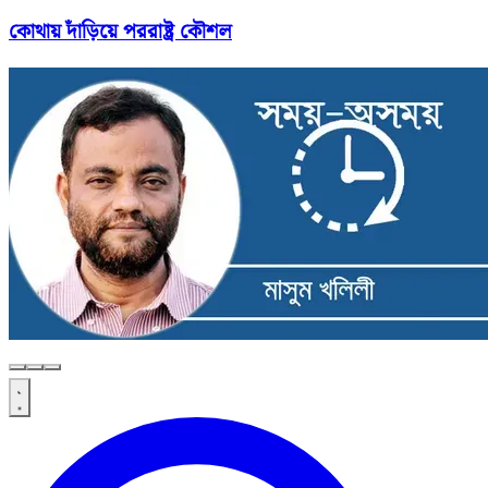
কোথায় দাঁড়িয়ে পররাষ্ট্র কৌশল