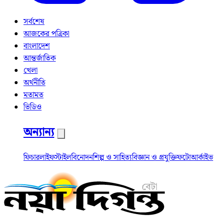
সর্বশেষ
আজকের পত্রিকা
বাংলাদেশ
আন্তর্জাতিক
খেলা
অর্থনীতি
মতামত
ভিডিও
অন্যান্য
ফিচার
লাইফস্টাইল
বিনোদন
শিল্প ও সাহিত্য
বিজ্ঞান ও প্রযুক্তি
ফটো
আর্কাইভ