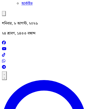
আর্কাইভ
শনিবার, ৮ আগস্ট, ২০২৬
২৪ শ্রাবণ, ১৪৩৩ বঙ্গাব্দ