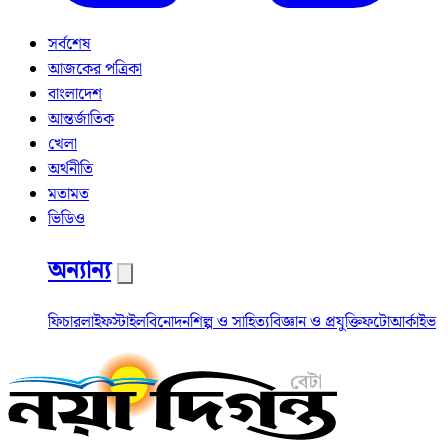
সর্বশেষ
আজকের পত্রিকা
বাংলাদেশ
আন্তর্জাতিক
খেলা
অর্থনীতি
মতামত
ভিডিও
অন্যান্য
ফিচার
লাইফস্টাইল
বিনোদন
শিল্প ও সাহিত্য
বিজ্ঞান ও প্রযুক্তি
ফটো
আর্কাইভ