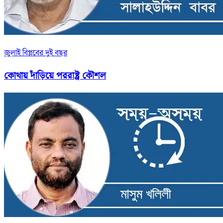
জুলাই বিপ্লবের দুই বছর
কোথায় দাঁড়িয়ে পররাষ্ট্র কৌশল