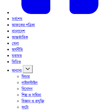
সর্বশেষ
আজকের পত্রিকা
বাংলাদেশ
আন্তর্জাতিক
খেলা
অর্থনীতি
মতামত
ভিডিও
অন্যান্য
ফিচার
লাইফস্টাইল
বিনোদন
শিল্প ও সাহিত্য
বিজ্ঞান ও প্রযুক্তি
ফটো