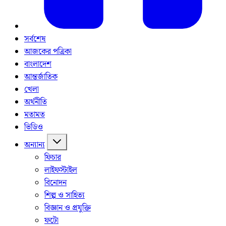
সর্বশেষ
আজকের পত্রিকা
বাংলাদেশ
আন্তর্জাতিক
খেলা
অর্থনীতি
মতামত
ভিডিও
অন্যান্য
ফিচার
লাইফস্টাইল
বিনোদন
শিল্প ও সাহিত্য
বিজ্ঞান ও প্রযুক্তি
ফটো