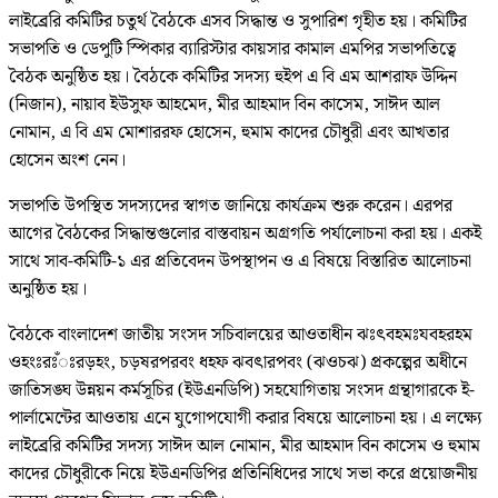
লাইব্রেরি কমিটির চতুর্থ বৈঠকে এসব সিদ্ধান্ত ও সুপারিশ গৃহীত হয়। কমিটির
সভাপতি ও ডেপুটি স্পিকার ব্যারিস্টার কায়সার কামাল এমপির সভাপতিত্বে
বৈঠক অনুষ্ঠিত হয়। বৈঠকে কমিটির সদস্য হুইপ এ বি এম আশরাফ উদ্দিন
(নিজান), নায়াব ইউসুফ আহমেদ, মীর আহমাদ বিন কাসেম, সাঈদ আল
নোমান, এ বি এম মোশাররফ হোসেন, হুমাম কাদের চৌধুরী এবং আখতার
হোসেন অংশ নেন।
সভাপতি উপস্থিত সদস্যদের স্বাগত জানিয়ে কার্যক্রম শুরু করেন। এরপর
আগের বৈঠকের সিদ্ধান্তগুলোর বাস্তবায়ন অগ্রগতি পর্যালোচনা করা হয়। একই
সাথে সাব-কমিটি-১ এর প্রতিবেদন উপস্থাপন ও এ বিষয়ে বিস্তারিত আলোচনা
অনুষ্ঠিত হয়।
বৈঠকে বাংলাদেশ জাতীয় সংসদ সচিবালয়ের আওতাধীন ঝঃৎবহমঃযবহরহম
ওহংঃরঃঁঃরড়হং, চড়ষরপরবং ধহফ ঝবৎারপবং (ঝওচঝ) প্রকল্পের অধীনে
জাতিসঙ্ঘ উন্নয়ন কর্মসূচির (ইউএনডিপি) সহযোগিতায় সংসদ গ্রন্থাগারকে ই-
পার্লামেন্টের আওতায় এনে যুগোপযোগী করার বিষয়ে আলোচনা হয়। এ লক্ষ্যে
লাইব্রেরি কমিটির সদস্য সাঈদ আল নোমান, মীর আহমাদ বিন কাসেম ও হুমাম
কাদের চৌধুরীকে নিয়ে ইউএনডিপির প্রতিনিধিদের সাথে সভা করে প্রয়োজনীয়