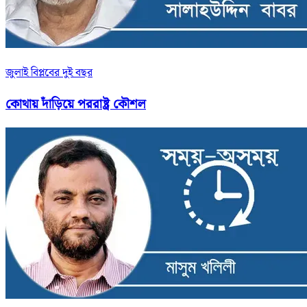
জুলাই বিপ্লবের দুই বছর
কোথায় দাঁড়িয়ে পররাষ্ট্র কৌশল