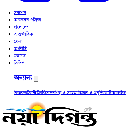
সর্বশেষ
আজকের পত্রিকা
বাংলাদেশ
আন্তর্জাতিক
খেলা
অর্থনীতি
মতামত
ভিডিও
অন্যান্য
ফিচার
লাইফস্টাইল
বিনোদন
শিল্প ও সাহিত্য
বিজ্ঞান ও প্রযুক্তি
ফটো
আর্কাইভ