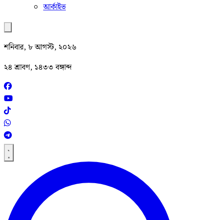
আর্কাইভ
শনিবার, ৮ আগস্ট, ২০২৬
২৪ শ্রাবণ, ১৪৩৩ বঙ্গাব্দ