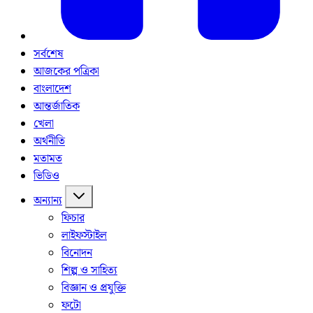
সর্বশেষ
আজকের পত্রিকা
বাংলাদেশ
আন্তর্জাতিক
খেলা
অর্থনীতি
মতামত
ভিডিও
অন্যান্য
ফিচার
লাইফস্টাইল
বিনোদন
শিল্প ও সাহিত্য
বিজ্ঞান ও প্রযুক্তি
ফটো