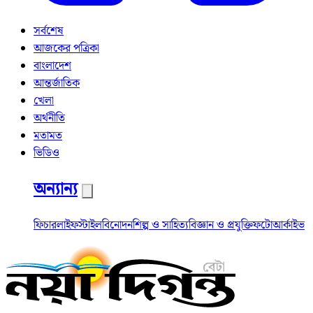
সর্বশেষ
আজকের পত্রিকা
বাংলাদেশ
আন্তর্জাতিক
খেলা
অর্থনীতি
মতামত
ভিডিও
অন্যান্য
ফিচার
লাইফস্টাইল
বিনোদন
শিল্প ও সাহিত্য
বিজ্ঞান ও প্রযুক্তি
ফটো
আর্কাইভ