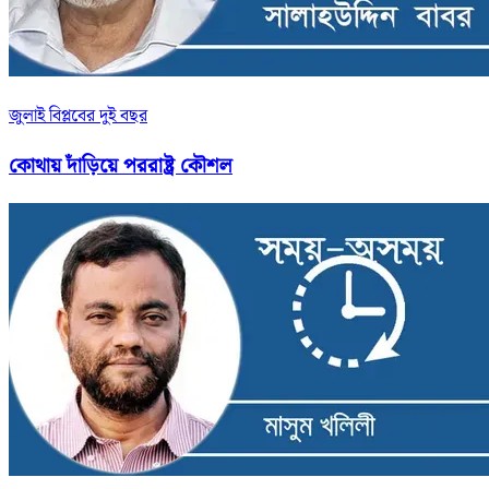
জুলাই বিপ্লবের দুই বছর
কোথায় দাঁড়িয়ে পররাষ্ট্র কৌশল