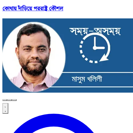
কোথায় দাঁড়িয়ে পররাষ্ট্র কৌশল