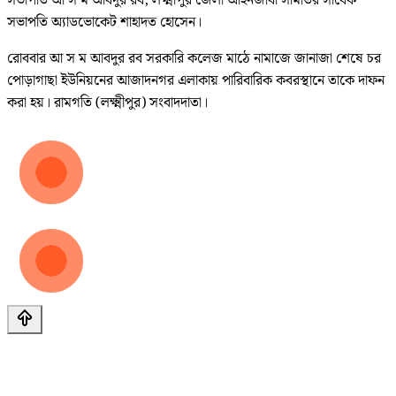
সভাপতি আ স ম আবদুর রব, লক্ষ্মীপুর জেলা আইনজীবী সমিতির সাবেক
সভাপতি অ্যাডভোকেট শাহাদত হোসেন।
রোববার আ স ম আবদুর রব সরকারি কলেজ মাঠে নামাজে জানাজা শেষে চর
পোড়াগাছা ইউনিয়নের আজাদনগর এলাকায় পারিবারিক কবরস্থানে তাকে দাফন
করা হয়। রামগতি (লক্ষ্মীপুর) সংবাদদাতা।