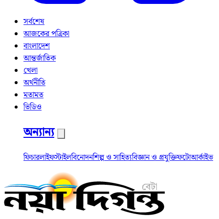
সর্বশেষ
আজকের পত্রিকা
বাংলাদেশ
আন্তর্জাতিক
খেলা
অর্থনীতি
মতামত
ভিডিও
অন্যান্য
ফিচার
লাইফস্টাইল
বিনোদন
শিল্প ও সাহিত্য
বিজ্ঞান ও প্রযুক্তি
ফটো
আর্কাইভ