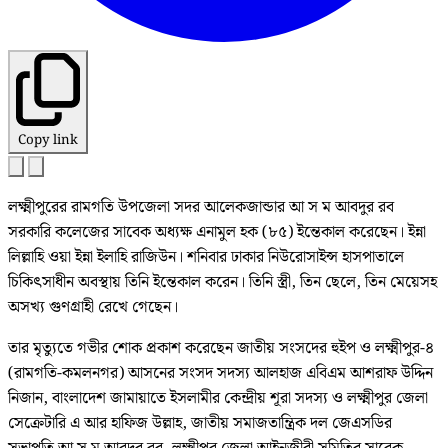
Copy link
লক্ষ্মীপুরের রামগতি উপজেলা সদর আলেকজান্ডার আ স ম আবদুর রব
সরকারি কলেজের সাবেক অধ্যক্ষ এনামুল হক (৮৫) ইন্তেকাল করেছেন। ইন্না
লিল্লাহি ওয়া ইন্না ইলাহি রাজিউন। শনিবার ঢাকার নিউরোসাইন্স হাসপাতালে
চিকিৎসাধীন অবস্থায় তিনি ইন্তেকাল করেন। তিনি স্ত্রী, তিন ছেলে, তিন মেয়েসহ
অসখ্য গুণগ্রাহী রেখে গেছেন।
তার মৃত্যুতে গভীর শোক প্রকাশ করেছেন জাতীয় সংসদের হুইপ ও লক্ষ্মীপুর-৪
(রামগতি-কমলনগর) আসনের সংসদ সদস্য আলহাজ এবিএম আশরাফ উদ্দিন
নিজান, বাংলাদেশ জামায়াতে ইসলামীর কেন্দ্রীয় শূরা সদস্য ও লক্ষ্মীপুর জেলা
সেক্রেটারি এ আর হাফিজ উল্লাহ, জাতীয় সমাজতান্ত্রিক দল জেএসডির