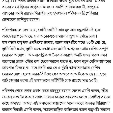
সাড়ে ১২টা পর্যন্ত জরুরি বিভাগ ও বিভিন্ন ওয়ার্ড ঘুরে দেখেন তারা। এ সময়
তাদের সাথে ছিলেন রংপুর-৫ আসনের এমপি গোলাম রব্বানী, রংপুর-১
আসনের এমপি রায়হান সিরাজী এবং হাসপাতাল পরিচালক ব্রিগেডিয়ার
জেনারেল আশিকুর রহমান।
পরিদর্শনকালে দেখা যায়, কোটি কোটি টাকার মূল্যবান যন্ত্রপাতি নষ্ট হয়ে
অবহেলায় পড়ে আছে, যার অনেকগুলো ময়লার স্তূপ ও দুর্গন্ধে ঢাকা।
হাসপাতাল কর্তৃপক্ষ এমপিদের জানায়, অচল যন্ত্রপাতির মধ্যে ২০টি এক্স-রে,
দুইটি সিটি স্ক্যান, দুইটি এমআরআই এবং আটটি আল্ট্রাসনোগ্রাম মেশিন সম্পূর্ণ
মেরামত অযোগ্য। আমলাতান্ত্রিক জটিলতার কারণে তিনটি সভার পরও এসব
অকেজো স্ক্র্যাপ স্টোর রুম থেকে সরানো যাচ্ছে না, ফলে নতুন মেশিন স্থাপনের
জায়গাও মিলছে না। মাত্র চারটি এক্স-রে ও দুইটি আল্ট্রাসনোগ্রাম মেশিন
মেরামতযোগ্য হলেও সরকারি উদ্যোগের অভাবে তা আটকে আছে। এ ছাড়া
আট জেলার ভরসা এই হাসপাতালে আইসিইউ বেড রয়েছে মাত্র ১০টি।
পরিদর্শন শেষে ক্ষোভ প্রকাশ করে মাহবুবুর রহমান বেলাল এমপি বলেন, ‘তীব্র
জনবল সঙ্কটের কারণে এখানে দালাল চক্রের আধিপত্য চলছে, রোগীরা তাদের
কাছে অসহায়। আমরা এই অঞ্চলের স্বাস্থ্যসেবা সচল করতে অত্যন্ত সিরিয়াস।’
রায়হান সিরাজী এমপি বলেন, ‘আমলাতান্ত্রিক জটিলতায় অচল যন্ত্রপাতি সরানো