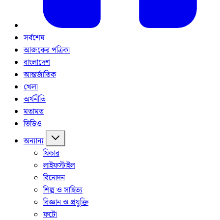
সর্বশেষ
আজকের পত্রিকা
বাংলাদেশ
আন্তর্জাতিক
খেলা
অর্থনীতি
মতামত
ভিডিও
অন্যান্য
ফিচার
লাইফস্টাইল
বিনোদন
শিল্প ও সাহিত্য
বিজ্ঞান ও প্রযুক্তি
ফটো