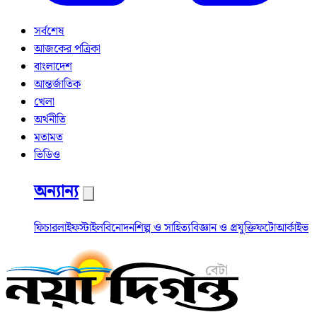
সর্বশেষ
আজকের পত্রিকা
বাংলাদেশ
আন্তর্জাতিক
খেলা
অর্থনীতি
মতামত
ভিডিও
অন্যান্য
ফিচার
লাইফস্টাইল
বিনোদন
শিল্প ও সাহিত্য
বিজ্ঞান ও প্রযুক্তি
ফটো
আর্কাইভ