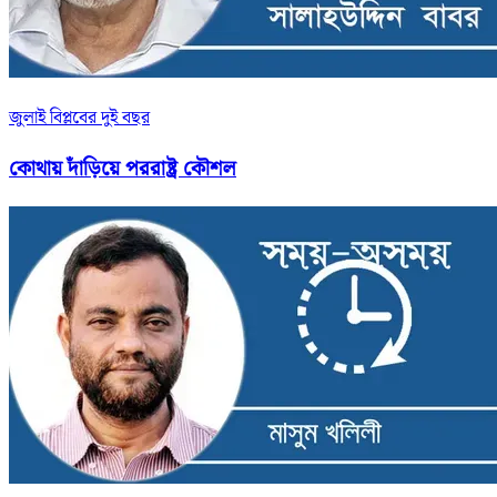
জুলাই বিপ্লবের দুই বছর
কোথায় দাঁড়িয়ে পররাষ্ট্র কৌশল