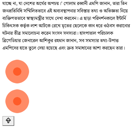
যাচ্ছে না, যা দেশের অর্থের অপচয়।’ গোলাম রব্বানী এমপি জানান, তারা তিন
জনপ্রতিনিধি সম্মিলিতভাবে এই অব্যবস্থাপনার সবিস্তার তথ্য ও অভিজ্ঞতা নিয়ে
ব্যক্তিগতভাবে স্বাস্থ্যমন্ত্রীর সাথে দেখা করবেন। এ ছাড়া পরিদর্শনকালে ইন্টার্নি
চিকিৎসক কর্তৃক লাশ আটকে রেখে মৃতের ছেলেকে কান ধরে ওঠবস করানোর
ঘটনার তীব্র সমালোচনা করেন সংসদ সদস্যরা। হাসপাতাল পরিচালক
ব্রিগেডিয়ার জেনারেল আশিকুর রহমান জানান, সব সমস্যার তথ্য-উপাত্ত
এমপিদের হাতে তুলে দেয়া হয়েছে এবং দ্রুত সমাধানের আশা করছেন তারা।