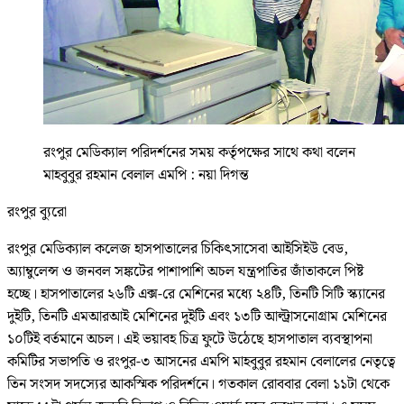
রংপুর মেডিক্যাল পরিদর্শনের সময় কর্তৃপক্ষের সাথে কথা বলেন
মাহবুবুর রহমান বেলাল এমপি : নয়া দিগন্ত
রংপুর ব্যুরো
রংপুর মেডিক্যাল কলেজ হাসপাতালের চিকিৎসাসেবা আইসিইউ বেড,
অ্যাম্বুলেন্স ও জনবল সঙ্কটের পাশাপাশি অচল যন্ত্রপাতির জাঁতাকলে পিষ্ট
হচ্ছে। হাসপাতালের ২৬টি এক্স-রে মেশিনের মধ্যে ২৪টি, তিনটি সিটি স্ক্যানের
দুইটি, তিনটি এমআরআই মেশিনের দুইটি এবং ১৩টি আল্ট্রাসনোগ্রাম মেশিনের
১০টিই বর্তমানে অচল। এই ভয়াবহ চিত্র ফুটে উঠেছে হাসপাতাল ব্যবস্থাপনা
কমিটির সভাপতি ও রংপুর-৩ আসনের এমপি মাহবুবুর রহমান বেলালের নেতৃত্বে
তিন সংসদ সদস্যের আকস্মিক পরিদর্শনে। গতকাল রোববার বেলা ১১টা থেকে