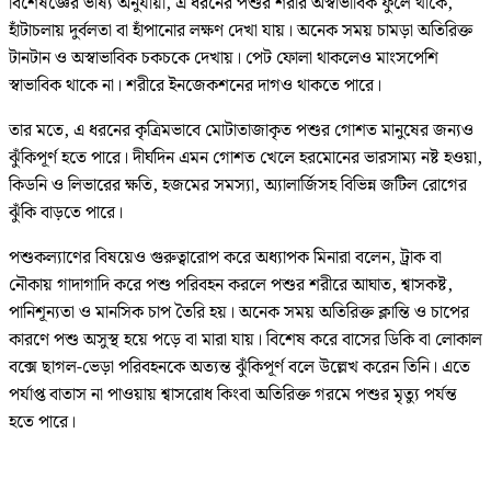
বিশেষজ্ঞের ভাষ্য অনুযায়ী, এ ধরনের পশুর শরীর অস্বাভাবিক ফুলে থাকে,
হাঁটাচলায় দুর্বলতা বা হাঁপানোর লক্ষণ দেখা যায়। অনেক সময় চামড়া অতিরিক্ত
টানটান ও অস্বাভাবিক চকচকে দেখায়। পেট ফোলা থাকলেও মাংসপেশি
স্বাভাবিক থাকে না। শরীরে ইনজেকশনের দাগও থাকতে পারে।
তার মতে, এ ধরনের কৃত্রিমভাবে মোটাতাজাকৃত পশুর গোশত মানুষের জন্যও
ঝুঁকিপূর্ণ হতে পারে। দীর্ঘদিন এমন গোশত খেলে হরমোনের ভারসাম্য নষ্ট হওয়া,
কিডনি ও লিভারের ক্ষতি, হজমের সমস্যা, অ্যালার্জিসহ বিভিন্ন জটিল রোগের
ঝুঁকি বাড়তে পারে।
পশুকল্যাণের বিষয়েও গুরুত্বারোপ করে অধ্যাপক মিনারা বলেন, ট্রাক বা
নৌকায় গাদাগাদি করে পশু পরিবহন করলে পশুর শরীরে আঘাত, শ্বাসকষ্ট,
পানিশূন্যতা ও মানসিক চাপ তৈরি হয়। অনেক সময় অতিরিক্ত ক্লান্তি ও চাপের
কারণে পশু অসুস্থ হয়ে পড়ে বা মারা যায়। বিশেষ করে বাসের ডিকি বা লোকাল
বক্সে ছাগল-ভেড়া পরিবহনকে অত্যন্ত ঝুঁকিপূর্ণ বলে উল্লেখ করেন তিনি। এতে
পর্যাপ্ত বাতাস না পাওয়ায় শ্বাসরোধ কিংবা অতিরিক্ত গরমে পশুর মৃত্যু পর্যন্ত
হতে পারে।