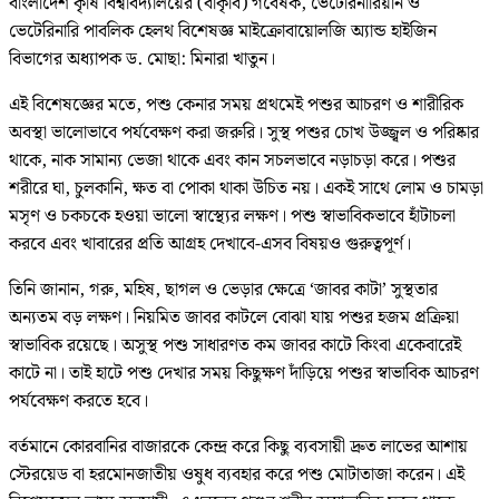
বাংলাদেশ কৃষি বিশ্ববিদ্যালয়ের (বাকৃবি) গবেষক, ভেটেরিনারিয়ান ও
ভেটেরিনারি পাবলিক হেলথ বিশেষজ্ঞ মাইক্রোবায়োলজি অ্যান্ড হাইজিন
বিভাগের অধ্যাপক ড. মোছা: মিনারা খাতুন।
এই বিশেষজ্ঞের মতে, পশু কেনার সময় প্রথমেই পশুর আচরণ ও শারীরিক
অবস্থা ভালোভাবে পর্যবেক্ষণ করা জরুরি। সুস্থ পশুর চোখ উজ্জ্বল ও পরিষ্কার
থাকে, নাক সামান্য ভেজা থাকে এবং কান সচলভাবে নড়াচড়া করে। পশুর
শরীরে ঘা, চুলকানি, ক্ষত বা পোকা থাকা উচিত নয়। একই সাথে লোম ও চামড়া
মসৃণ ও চকচকে হওয়া ভালো স্বাস্থ্যের লক্ষণ। পশু স্বাভাবিকভাবে হাঁটাচলা
করবে এবং খাবারের প্রতি আগ্রহ দেখাবে-এসব বিষয়ও গুরুত্বপূর্ণ।
তিনি জানান, গরু, মহিষ, ছাগল ও ভেড়ার ক্ষেত্রে ‘জাবর কাটা’ সুস্থতার
অন্যতম বড় লক্ষণ। নিয়মিত জাবর কাটলে বোঝা যায় পশুর হজম প্রক্রিয়া
স্বাভাবিক রয়েছে। অসুস্থ পশু সাধারণত কম জাবর কাটে কিংবা একেবারেই
কাটে না। তাই হাটে পশু দেখার সময় কিছুক্ষণ দাঁড়িয়ে পশুর স্বাভাবিক আচরণ
পর্যবেক্ষণ করতে হবে।
বর্তমানে কোরবানির বাজারকে কেন্দ্র করে কিছু ব্যবসায়ী দ্রুত লাভের আশায়
স্টেরয়েড বা হরমোনজাতীয় ওষুধ ব্যবহার করে পশু মোটাতাজা করেন। এই