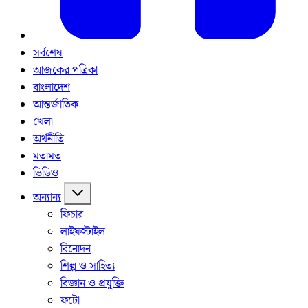
সর্বশেষ
আজকের পত্রিকা
বাংলাদেশ
আন্তর্জাতিক
খেলা
অর্থনীতি
মতামত
ভিডিও
অন্যান্য
ফিচার
লাইফস্টাইল
বিনোদন
শিল্প ও সাহিত্য
বিজ্ঞান ও প্রযুক্তি
ফটো