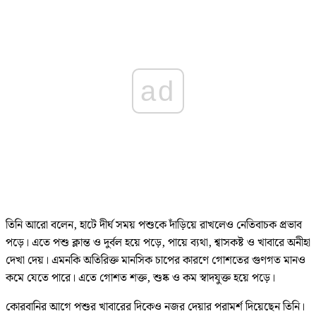
ad
তিনি আরো বলেন, হাটে দীর্ঘ সময় পশুকে দাঁড়িয়ে রাখলেও নেতিবাচক প্রভাব
পড়ে। এতে পশু ক্লান্ত ও দুর্বল হয়ে পড়ে, পায়ে ব্যথা, শ্বাসকষ্ট ও খাবারে অনীহা
দেখা দেয়। এমনকি অতিরিক্ত মানসিক চাপের কারণে গোশতের গুণগত মানও
কমে যেতে পারে। এতে গোশত শক্ত, শুষ্ক ও কম স্বাদযুক্ত হয়ে পড়ে।
কোরবানির আগে পশুর খাবারের দিকেও নজর দেয়ার পরামর্শ দিয়েছেন তিনি।