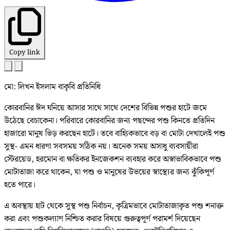
Copy link
মো: লিখন ইসলাম বাকৃবি প্রতিনিধি
কোরবানির ঈদ ঘনিয়ে আসার সাথে সাথে দেশের বিভিন্ন পশুর হাটে জমে
উঠেছে বেচাকেনা। পরিবারে কোরবানির জন্য পছন্দের পশু কিনতে প্রতিদিন
হাজারো মানুষ ভিড় করছেন হাটে। তবে বাহ্যিকভাবে বড় বা মোটা দেখালেই পশু
সুস্থ- এমন ধারণা সবসময় সঠিক নয়। অনেক সময় অসাধু ব্যবসায়ীরা
স্টেরয়েড, হরমোন বা ক্ষতিকর ইনজেকশন ব্যবহার করে অস্বাভাবিকভাবে পশু
মোটাতাজা করে থাকেন, যা পশু ও মানুষের উভয়ের স্বাস্থ্যের জন্য ঝুঁকিপূর্ণ
হতে পারে।
এ অবস্থায় হাট থেকে সুস্থ পশু নির্বাচন, কৃত্রিমভাবে মোটাতাজাকৃত পশু শনাক্ত
করা এবং পশুকল্যাণ নিশ্চিত করার বিষয়ে গুরুত্বপূর্ণ পরামর্শ দিয়েছেন