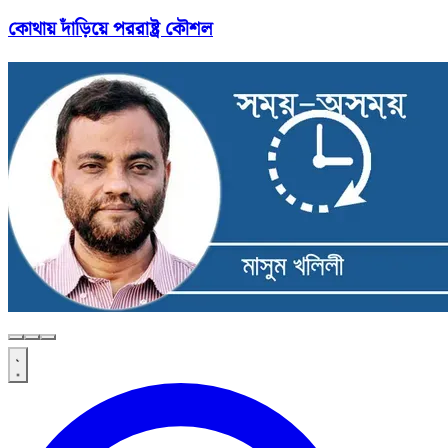
কোথায় দাঁড়িয়ে পররাষ্ট্র কৌশল