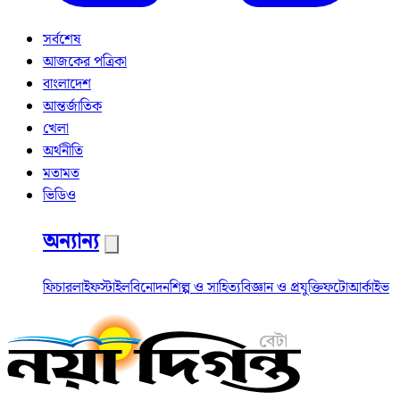
সর্বশেষ
আজকের পত্রিকা
বাংলাদেশ
আন্তর্জাতিক
খেলা
অর্থনীতি
মতামত
ভিডিও
অন্যান্য
ফিচার
লাইফস্টাইল
বিনোদন
শিল্প ও সাহিত্য
বিজ্ঞান ও প্রযুক্তি
ফটো
আর্কাইভ