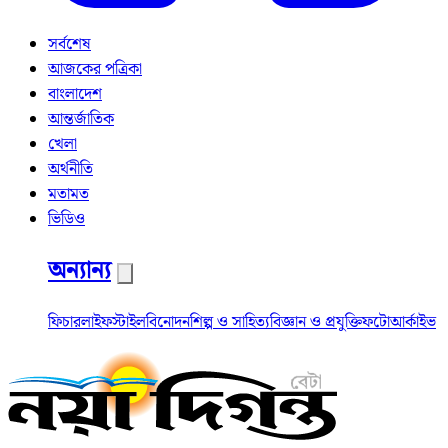
সর্বশেষ
আজকের পত্রিকা
বাংলাদেশ
আন্তর্জাতিক
খেলা
অর্থনীতি
মতামত
ভিডিও
অন্যান্য
ফিচার
লাইফস্টাইল
বিনোদন
শিল্প ও সাহিত্য
বিজ্ঞান ও প্রযুক্তি
ফটো
আর্কাইভ