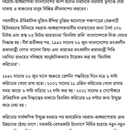
দহগ্রাম-আঙ্গরপোতা বাংলাদেশের অংশ হলেও চারদিকে ভারতীয় ভূখণ্ডে ঘেরা
থাকায় এ অঞ্চলের মানুষ বিচ্ছিন্ন জীবনযাপন করতেন।
পরবর্তীতে ঐতিহাসিক মুজিব-ইন্দিরা চুক্তির আলোকে পঞ্চগড়ের বেরুবাড়ী
ছিটমহলের বিনিময়ে দহগ্রাম-আঙ্গরপোতাবাসীর যাতায়াতের জন্য দৈর্ঘ্য ১৭৮
মিটার এবং প্রস্থ ৮৫ মিটার আয়তনের ‘তিনবিঘা জমি’ বাংলাদেশকে লিজ দেয়ার
সিদ্ধান্ত হয়। দীর্ঘ প্রতীক্ষার পর, ১৯৯২ সালের ২৬ জুন বাংলাদেশের তৎকালীন
প্রধানমন্ত্রী বেগম খালেদা জিয়া এবং ভারতের তৎকালীন প্রধানমন্ত্রী পিভি
নরসিমা রাওয়ের সদিচ্ছায় আনুষ্ঠানিকভাবে উদ্বোধন করা হয় ‘তিনবিঘা
করিডোর’।
১৯৯২ সালের ২৬ জুন মাসে শুরুতে রেশনিং পদ্ধতিতে দিনে মাত্র ৬ ঘণ্টা
করিডোর খোলা রাখা হতো। ২০০১ সালের ২১ এপ্রিল করিডোর খোলা রাখার
সময় আরো ৬ ঘণ্টা বাড়িয়ে ১২ ঘণ্টা করা হয়। ২০১১ সালের ৪ সেপ্টেম্বরে
ঐতিহাসিক এক সিদ্ধান্তের মাধ্যমে তিনবিঘা করিডোর ২৪ ঘণ্টার জন্য উন্মুক্ত
করে দেয়া হয়।
করিডোর সার্বক্ষণিক উন্মুক্ত হওয়ার পর অবহেলিত দহগ্রাম-আঙ্গরপোতায় দ্রুত
উন্নয়নের ছোঁয়া লাগে। সরকারি-বেসরকারি উদ্যোগে নির্মিত হয়েছে নতুন নতুন