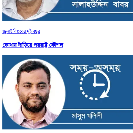
জুলাই বিপ্লবের দুই বছর
কোথায় দাঁড়িয়ে পররাষ্ট্র কৌশল