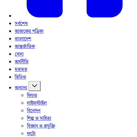
সর্বশেষ
আজকের পত্রিকা
বাংলাদেশ
আন্তর্জাতিক
খেলা
অর্থনীতি
মতামত
ভিডিও
অন্যান্য
ফিচার
লাইফস্টাইল
বিনোদন
শিল্প ও সাহিত্য
বিজ্ঞান ও প্রযুক্তি
ফটো