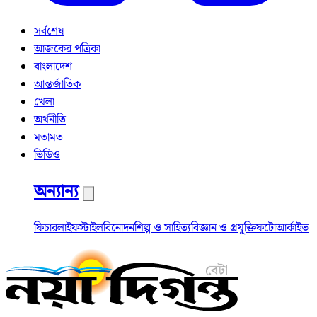
সর্বশেষ
আজকের পত্রিকা
বাংলাদেশ
আন্তর্জাতিক
খেলা
অর্থনীতি
মতামত
ভিডিও
অন্যান্য
ফিচার
লাইফস্টাইল
বিনোদন
শিল্প ও সাহিত্য
বিজ্ঞান ও প্রযুক্তি
ফটো
আর্কাইভ