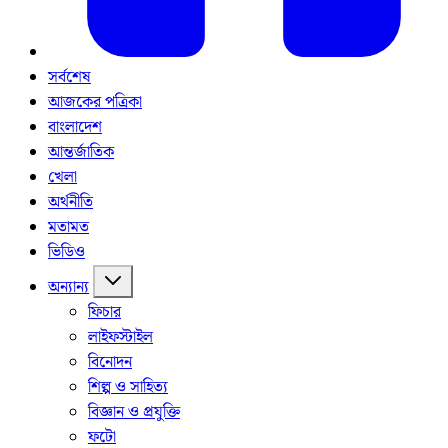
সর্বশেষ
আজকের পত্রিকা
বাংলাদেশ
আন্তর্জাতিক
খেলা
অর্থনীতি
মতামত
ভিডিও
অন্যান্য
ফিচার
লাইফস্টাইল
বিনোদন
শিল্প ও সাহিত্য
বিজ্ঞান ও প্রযুক্তি
ফটো