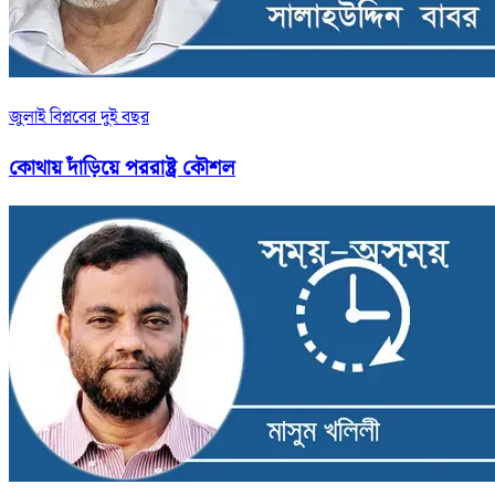
জুলাই বিপ্লবের দুই বছর
কোথায় দাঁড়িয়ে পররাষ্ট্র কৌশল