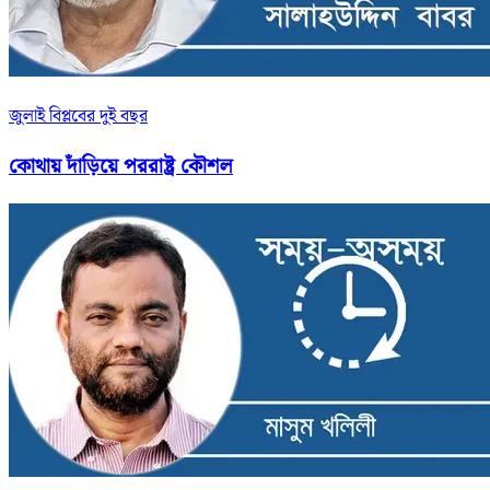
জুলাই বিপ্লবের দুই বছর
কোথায় দাঁড়িয়ে পররাষ্ট্র কৌশল