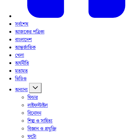
সর্বশেষ
আজকের পত্রিকা
বাংলাদেশ
আন্তর্জাতিক
খেলা
অর্থনীতি
মতামত
ভিডিও
অন্যান্য
ফিচার
লাইফস্টাইল
বিনোদন
শিল্প ও সাহিত্য
বিজ্ঞান ও প্রযুক্তি
ফটো