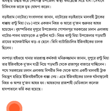
অবস্থায় উদ্ধার করে দেবীগঞ্জ উপজেলা স্বাস্থ্য কমপ্লেক্সে নিয়ে যান। সেখানে
চিকিৎসক তাকে মৃত ঘোষণা করেন।
বড়াইগ্রাম (নাটোর) সংবাদদাতা জানান, নাটোরের বড়াইগ্রামে মালবাহী ট্রাকের
ধাক্কায় রান্টু মিয়া (২৮) নামে একজন নিহত ও আরো দু’জন গুরুতর আহত
হয়েছেন। বৃহস্পতিবার দুপুরে উপজেলার গোপালপুর সরকারের ঢালান এলাকায়
নাটোর-পাবনা মহাসড়কে এ দুর্ঘটনা ঘটে। নিহত ঝান্টু মিয়া উপজেলার গড়মাটি
গ্রামের তফেজউদ্দিন ঝড়–র ছেলে। তিনি ব্যাটারিচালিত ইজিবাইকের চালক
ছিলেন।
বনপাড়া হাইওয়ে থানার ভারপ্রাপ্ত কর্মকর্তা মনিরুজ্জামান জানান, দুপুরে রান্টু মিয়া
তার ইজিবাইকে দু’জন যাত্রী নিয়ে গড়মাটি থেকে রাজাপুর বাজারে যাচ্ছিলেন।
পথে সরকারের ঢালান এলাকায় বিপরীত দিক থেকে আসা একটি মালবাহী ট্রাক
নিয়ন্ত্রণ হারিয়ে ইজিবাইকটিকে ধাক্কা দেয়। এতে ইজিবাইকের চালক ঘটনাস্থলেই
নিহত ও অপর দু’জন আহত হন। আহতদের রাজশাহী মেডিক্যাল কলেজ
হাসপাতালে ভর্তি করা হয়েছে।