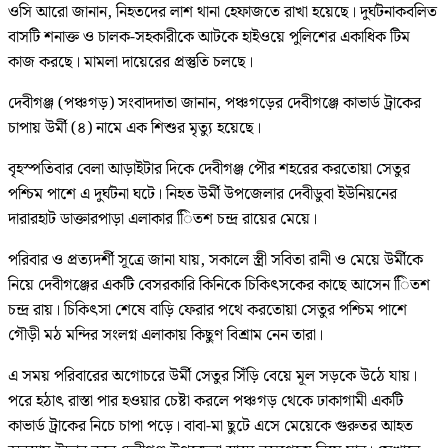
ওসি আরো জানান, নিহতদের লাশ থানা হেফাজতে রাখা হয়েছে। দুর্ঘটনাকবলিত
বাসটি শনাক্ত ও চালক-সহকারীকে আটকে হাইওয়ে পুলিশের একাধিক টিম
কাজ করছে। মামলা দায়েরের প্রস্তুতি চলছে।
দেবীগঞ্জ (পঞ্চগড়) সংবাদদাতা জানান, পঞ্চগড়ের দেবীগঞ্জে কাভার্ড ট্রাকের
চাপায় উর্মী (৪) নামে এক শিশুর মৃত্যু হয়েছে।
বৃহস্পতিবার বেলা আড়াইটার দিকে দেবীগঞ্জ পৌর শহরের করতোয়া সেতুর
পশ্চিম পাশে এ দুর্ঘটনা ঘটে। নিহত উর্মী উপজেলার দেবীডুবা ইউনিয়নের
দারারহাট ডাক্তারপাড়া এলাকার িিতশ চন্দ্র রায়ের মেয়ে।
পরিবার ও প্রত্যদর্শী সূত্রে জানা যায়, সকালে স্ত্রী সবিতা রানী ও মেয়ে উর্মীকে
নিয়ে দেবীগঞ্জের একটি বেসরকারি কিনিকে চিকিৎসকের কাছে আসেন িিতশ
চন্দ্র রায়। চিকিৎসা শেষে বাড়ি ফেরার পথে করতোয়া সেতুর পশ্চিম পাশে
গৌড়ী মঠ মন্দির সংলগ্ন এলাকায় কিছুণ বিশ্রাম নেন তারা।
এ সময় পরিবারের অগোচরে উর্মী সেতুর সিঁড়ি বেয়ে মূল সড়কে উঠে যায়।
পরে হঠাৎ রাস্তা পার হওয়ার চেষ্টা করলে পঞ্চগড় থেকে ঢাকাগামী একটি
কাভার্ড ট্রাকের নিচে চাপা পড়ে। বাবা-মা ছুটে এসে মেয়েকে গুরুতর আহত