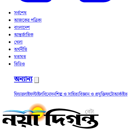
সর্বশেষ
আজকের পত্রিকা
বাংলাদেশ
আন্তর্জাতিক
খেলা
অর্থনীতি
মতামত
ভিডিও
অন্যান্য
ফিচার
লাইফস্টাইল
বিনোদন
শিল্প ও সাহিত্য
বিজ্ঞান ও প্রযুক্তি
ফটো
আর্কাইভ