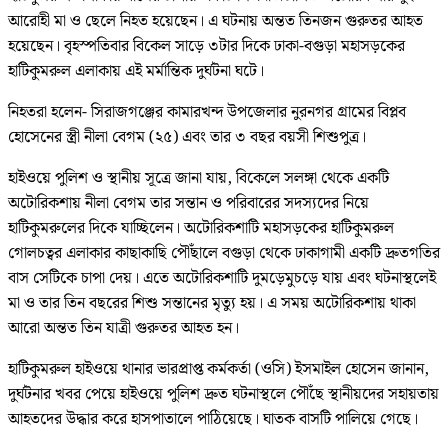
আরোহী মা ও ছেলে নিহত হয়েছেন। এ ঘটনায় অন্তত তিনজন গুরুতর আহত
হয়েছেন। বৃহস্পতিবার বিকেল সাড়ে ৩টার দিকে ঢাকা-বগুড়া মহাসড়কের
হাটিকুমরুল এলাকায় এই মর্মান্তিক দুর্ঘটনা ঘটে।
নিহতরা হলেন- সিরাজগঞ্জের কামারখন্দ উপজেলার নুরনগর গ্রামের বিপ্লব
হোসেনের স্ত্রী নীলা বেগম (২৫) এবং তার ৩ বছর বয়সী শিশুপুত্র।
হাইওয়ে পুলিশ ও স্থানীয় সূত্রে জানা যায়, বিকেলে সলঙ্গা থেকে একটি
অটোরিকশায় নীলা বেগম তার সন্তান ও পরিবারের সদস্যদের নিয়ে
হাটিকুমরুলের দিকে যাচ্ছিলেন। অটোরিকশাটি মহাসড়কের হাটিকুমরুল
গোলচত্বর এলাকার কাছাকাছি পৌঁছালে বগুড়া থেকে ঢাকাগামী একটি দ্রুতগতির
বাস সেটিকে চাপা দেয়। এতে অটোরিকশাটি দুমড়েমুচড়ে যায় এবং ঘটনাস্থলেই
মা ও তার তিন বছরের শিশু সন্তানের মৃত্যু হয়। এ সময় অটোরিকশায় থাকা
আরো অন্তত তিন যাত্রী গুরুতর আহত হন।
হাটিকুমরুল হাইওয়ে থানার ভারপ্রাপ্ত কর্মকর্তা (ওসি) ইসমাইল হোসেন জানান,
দুর্ঘটনার খবর পেয়ে হাইওয়ে পুলিশ দ্রুত ঘটনাস্থলে পৌঁছে স্থানীয়দের সহায়তায়
আহতদের উদ্ধার করে হাসপাতালে পাঠিয়েছে। ঘাতক বাসটি পালিয়ে গেছে।