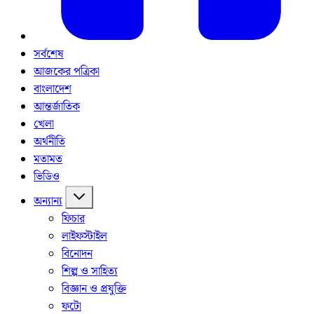
সর্বশেষ
আজকের পত্রিকা
বাংলাদেশ
আন্তর্জাতিক
খেলা
অর্থনীতি
মতামত
ভিডিও
অন্যান্য
ফিচার
লাইফস্টাইল
বিনোদন
শিল্প ও সাহিত্য
বিজ্ঞান ও প্রযুক্তি
ফটো