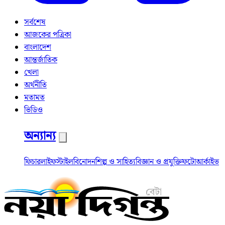
সর্বশেষ
আজকের পত্রিকা
বাংলাদেশ
আন্তর্জাতিক
খেলা
অর্থনীতি
মতামত
ভিডিও
অন্যান্য
ফিচার
লাইফস্টাইল
বিনোদন
শিল্প ও সাহিত্য
বিজ্ঞান ও প্রযুক্তি
ফটো
আর্কাইভ