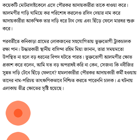
কয়েকটি মোটরসাইকেলে এসে পৌরকর আদায়কারীরা তাকে ধাওয়া করে।
আলমগীর গাড়ি থামিয়ে কর পরিশোধ করলেও রসিদ দেয়ার নাম করে
আদায়কারীরা আকস্মিক তার দাড়ি ধরে টান দেয় এবং ছিঁড়ে ফেলে মারধর শুরু
করে।
পরবর্তীতে কনিকাড়া গ্রামের লোকজনের সহযোগিতায় ভুক্তভোগী ট্রাকচালক
রক্ষা পান। উদ্ধারকারী স্থানীয় বাসিন্দা রহিম মিয়া জানান, তারা সময়মতো
উপস্থিত না হলে বড় ধরনের বিপদ ঘটতে পারত। ভুক্তভোগী আলমগীর ক্ষোভ
প্রকাশ করে বলেন, আমি যত বড় অপরাধই করি না কেন, সেজন্য কি নবীজির
সুন্নত দাড়ি টেনে ছিঁড়ে ফেলবে? হামলাকারীরা পৌরকর আদায়কারী কর্মী হওয়ায়
তাদের নাম-পরিচয় তাৎক্ষণিকভাবে নিশ্চিত করতে পারেননি চালক। এ ঘটনায়
এলাকায় তীব্র ক্ষোভের সৃষ্টি হয়েছে।