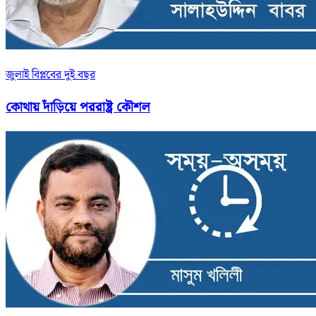
জুলাই বিপ্লবের দুই বছর
কোথায় দাঁড়িয়ে পররাষ্ট্র কৌশল