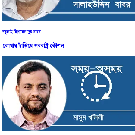
জুলাই বিপ্লবের দুই বছর
কোথায় দাঁড়িয়ে পররাষ্ট্র কৌশল