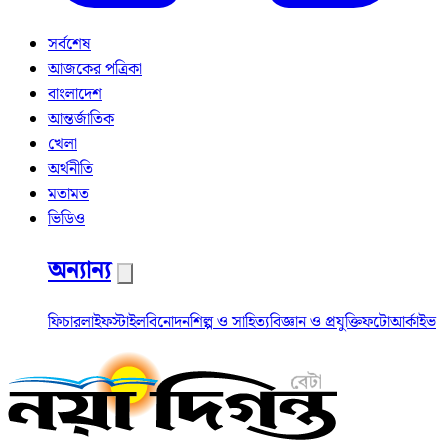
সর্বশেষ
আজকের পত্রিকা
বাংলাদেশ
আন্তর্জাতিক
খেলা
অর্থনীতি
মতামত
ভিডিও
অন্যান্য
ফিচার
লাইফস্টাইল
বিনোদন
শিল্প ও সাহিত্য
বিজ্ঞান ও প্রযুক্তি
ফটো
আর্কাইভ