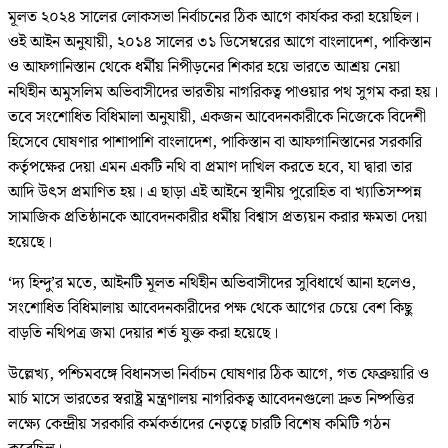
মূলত ২০২৪ সালের লোকসভা নির্বাচনের ঠিক আগে কার্যকর করা হয়েছিল।
ওই আইন অনুযায়ী, ২০১৪ সালের ৩১ ডিসেম্বরের আগে বাংলাদেশ, পাকিস্তান
ও আফগানিস্তান থেকে ধর্মীয় নিপীড়নের শিকার হয়ে ভারতে আশ্রয় নেয়া
নথিহীন অমুসলিম অভিবাসীদের ভারতীয় নাগরিকত্ব পাওয়ার পথ সুগম করা হয়।
তবে সংশোধিত বিধিমালা অনুযায়ী, একজন আবেদনকারীকে নিজেকে বিদেশী
হিসেবে ঘোষণার পাশাপাশি বাংলাদেশ, পাকিস্তান বা আফগানিস্তানের সরকারি
কর্তৃপক্ষের দেয়া এমন একটি নথি বা প্রমাণ দাখিল করতে হবে, যা দ্বারা তার
আদি উৎস প্রমাণিত হয়। এ ছাড়া এই আইনে স্থানীয় পুরোহিত বা খ্যাতিসম্পন্ন
সামাজিক প্রতিষ্ঠানকে আবেদনকারীর ধর্মীয় বিশ্বাস প্রত্যয়ন করার ক্ষমতা দেয়া
হয়েছে।
‘দ্য হিন্দু’র মতে, আইনটি মূলত নথিহীন অভিবাসীদের সুবিধার্থে আনা হলেও,
সংশোধিত বিধিমালায় আবেদনকারীদের পক্ষ থেকে আগের চেয়ে বেশ কিছু
বাড়তি নথিপত্র জমা দেয়ার শর্ত যুক্ত করা হয়েছে।
উল্লেখ্য, পশ্চিমবঙ্গে বিধানসভা নির্বাচন ঘোষণার ঠিক আগে, গত ফেব্রুয়ারি ও
মার্চ মাসে ভারতের স্বরাষ্ট্র মন্ত্রণালয় নাগরিকত্ব আবেদনগুলো দ্রুত নিষ্পত্তির
লক্ষ্যে কেন্দ্রীয় সরকারি কর্মকর্তাদের নেতৃত্বে চারটি বিশেষ কমিটি গঠন