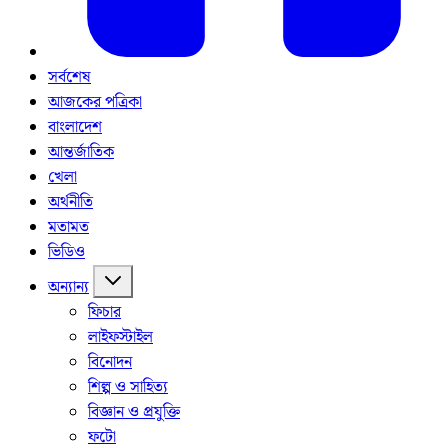
সর্বশেষ
আজকের পত্রিকা
বাংলাদেশ
আন্তর্জাতিক
খেলা
অর্থনীতি
মতামত
ভিডিও
অন্যান্য
ফিচার
লাইফস্টাইল
বিনোদন
শিল্প ও সাহিত্য
বিজ্ঞান ও প্রযুক্তি
ফটো