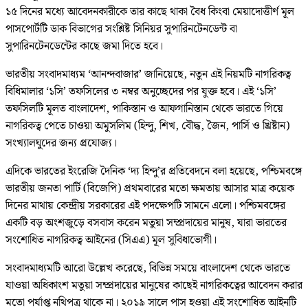
১৫ দিনের মধ্যে আবেদনকারীকে তার কাছে থাকা বৈধ কিংবা মেয়াদোত্তীর্ণ মূল
পাসপোর্টটি ডাক বিভাগের সংশ্লিষ্ট সিনিয়র সুপারিনটেনডেন্ট বা
সুপারিনটেনডেন্টের কাছে জমা দিতে হবে।
ভারতীয় সংবাদমাধ্যম ‘আনন্দবাজার’ জানিয়েছে, নতুন এই নিয়মটি নাগরিকত্ব
বিধিমালার ‘১সি’ তফসিলের ৩ নম্বর অনুচ্ছেদের পর যুক্ত হবে। এই ‘১সি’
তফসিলটি মূলত বাংলাদেশ, পাকিস্তান ও আফগানিস্তান থেকে ভারতে গিয়ে
নাগরিকত্ব পেতে চাওয়া অমুসলিম (হিন্দু, শিখ, বৌদ্ধ, জৈন, পার্সি ও খ্রিষ্টান)
সংখ্যালঘুদের জন্য প্রযোজ্য।
এদিকে ভারতের ইংরেজি দৈনিক ‘দ্য হিন্দু’র প্রতিবেদনে বলা হয়েছে, পশ্চিমবঙ্গে
ভারতীয় জনতা পার্টি (বিজেপি) প্রথমবারের মতো ক্ষমতায় আসার মাত্র কয়েক
দিনের মাথায় কেন্দ্রীয় সরকারের এই পদক্ষেপটি সামনে এলো। পশ্চিমবঙ্গের
একটি বড় অংশজুড়ে বসবাস করেন মতুয়া সম্প্রদায়ের মানুষ, যারা ভারতের
সংশোধিত নাগরিকত্ব আইনের (সিএএ) মূল সুবিধাভোগী।
সংবাদমাধ্যমটি আরো উল্লেখ করেছে, বিভিন্ন সময়ে বাংলাদেশ থেকে ভারতে
যাওয়া অধিকাংশ মতুয়া সম্প্রদায়ের মানুষের কাছেই নাগরিকত্বের আবেদন করার
মতো পর্যাপ্ত নথিপত্র থাকে না। ২০১৯ সালে পাস হওয়া এই সংশোধিত আইনটি