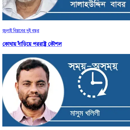
জুলাই বিপ্লবের দুই বছর
কোথায় দাঁড়িয়ে পররাষ্ট্র কৌশল