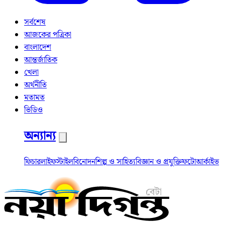
সর্বশেষ
আজকের পত্রিকা
বাংলাদেশ
আন্তর্জাতিক
খেলা
অর্থনীতি
মতামত
ভিডিও
অন্যান্য
ফিচার
লাইফস্টাইল
বিনোদন
শিল্প ও সাহিত্য
বিজ্ঞান ও প্রযুক্তি
ফটো
আর্কাইভ