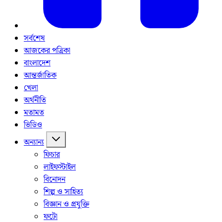
সর্বশেষ
আজকের পত্রিকা
বাংলাদেশ
আন্তর্জাতিক
খেলা
অর্থনীতি
মতামত
ভিডিও
অন্যান্য
ফিচার
লাইফস্টাইল
বিনোদন
শিল্প ও সাহিত্য
বিজ্ঞান ও প্রযুক্তি
ফটো