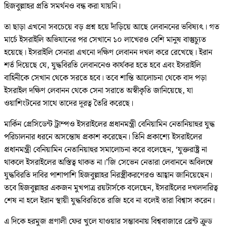
হিজবুল্লাহর প্রতি সমর্থনও বন্ধ করা যায়নি।
তা ছাড়া এখনো সবচেয়ে বড় প্রশ্ন হয়ে দাঁড়িয়ে আছে লেবাননের ভবিষ্যৎ। গত
মার্চে ইসরাইলি অভিযানের পর সেখানে ১০ লাখেরও বেশি মানুষ বাস্তুচ্যুত
হয়েছে। ইসরাইলি সেনারা এখনো দক্ষিণ লেবানন দখল করে রেখেছে। ইরান
শর্ত দিয়েছে যে, যুদ্ধবিরতি লেবাননেও কার্যকর হতে হবে এবং ইসরাইলি
বাহিনীকে সেখান থেকে সরতে হবে। তবে শান্তি আলোচনা থেকে বাদ পড়া
ইসরাইল দক্ষিণ লেবানন থেকে সেনা সরাতে অস্বীকৃতি জানিয়েছে, যা
ওয়াশিংটনের সাথে তাদের দূরত্ব তৈরি করেছে।
মার্কিন প্রেসিডেন্ট ট্রাম্পও ইসরাইলের প্রধানমন্ত্রী বেনিয়ামিন নেতানিয়াহুর যুদ্ধ
পরিচালনার ধরনে অসন্তোষ প্রকাশ করেছেন। তিনি প্রকাশ্যে ইসরাইলের
প্রধানমন্ত্রী বেনিয়ামিন নেতানিয়াহুর সমালোচনা করে বলেছেন, ‘যুক্তরাষ্ট্র না
থাকলে ইসরাইলের অস্তিত্ব থাকত না।’জি সেভেন নেতারা লেবাননে অবিলম্বে
যুদ্ধবিরতি দাবির পাশাপাশি হিজবুল্লাহর নিরস্ত্রীকরণেরও আহ্বান জানিয়েছেন।
তবে হিজবুল্লাহর একজন মুখপাত্র রয়টার্সকে বলেছেন, ইসরাইলের দখলদারিত্ব
শেষ না হলে ইরান স্থায়ী যুদ্ধবিরতিতে রাজি হবে না বলেই তারা বিশ্বাস করেন।
এ দিকে হরমুজ প্রণালী ফের খুলে যাওয়ার সম্ভাবনায় বিশ্ববাজারে ব্রেন্ট ক্রুড