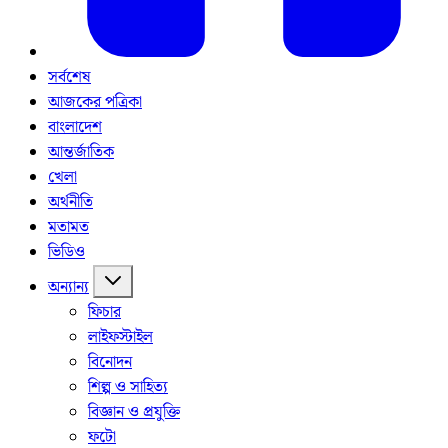
সর্বশেষ
আজকের পত্রিকা
বাংলাদেশ
আন্তর্জাতিক
খেলা
অর্থনীতি
মতামত
ভিডিও
অন্যান্য
ফিচার
লাইফস্টাইল
বিনোদন
শিল্প ও সাহিত্য
বিজ্ঞান ও প্রযুক্তি
ফটো