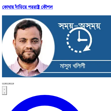
কোথায় দাঁড়িয়ে পররাষ্ট্র কৌশল