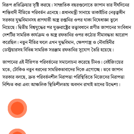
বিরূপ প্রতিক্রিয়ার সৃষ্টি করছে। সাম্প্রতিক বছরগুলোতে জাপান তার দীর্ঘদিনের
শান্তিবাদী নীতিতে পরিবর্তন এনেছে। প্রধানমন্ত্রী সানায়ে তাকাইচির নেতৃত্বাধীন
সরকার যুদ্ধবিমানসহ প্রাণঘাতী অস্ত্র রপ্তানির ওপর থাকা নিষেধাজ্ঞা তুলে
নিয়েছে। দ্বিতীয় বিশ্বযুদ্ধের পর যুক্তরাষ্ট্রের তত্ত্বাবধানে প্রণীত জাপানের সংবিধান
দেশটির সামরিক কার্যক্রম ও অস্ত্র রফতানির ওপর কঠোর সীমাবদ্ধতা আরোপ
করেছিল। নতুন নীতির ফলে এখন যুদ্ধবিমান, ক্ষেপণাস্ত্র ও নৌবাহিনীর
ডেস্ট্রয়ারসহ বিভিন্ন সামরিক সরঞ্জাম রফতানির সুযোগ তৈরি হয়েছে।
জাপানের এই নীতিগত পরিবর্তনের সমালোচনা করেছে চীনও। বেইজিংয়ের
মতে, টোকিও নতুন ধরনের সামরিকতাবাদের দিকে এগোচ্ছে। তবে জাপান
সরকার বলছে, দ্রুত পরিবর্তনশীল নিরাপত্তা পরিস্থিতিতে নিজেদের নিরাপত্তা
নিশ্চিত করা এবং আঞ্চলিক স্থিতিশীলতায় অবদান রাখাই তাদের উদ্দেশ্য।