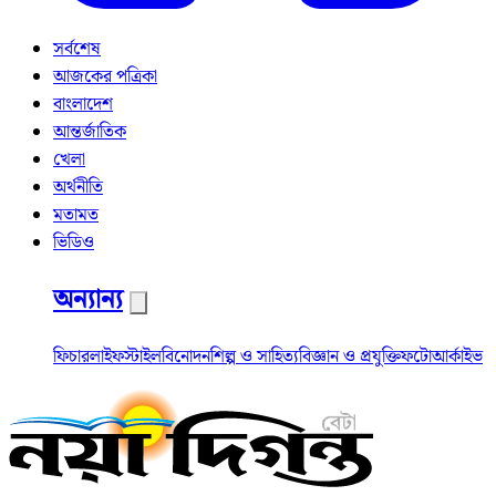
সর্বশেষ
আজকের পত্রিকা
বাংলাদেশ
আন্তর্জাতিক
খেলা
অর্থনীতি
মতামত
ভিডিও
অন্যান্য
ফিচার
লাইফস্টাইল
বিনোদন
শিল্প ও সাহিত্য
বিজ্ঞান ও প্রযুক্তি
ফটো
আর্কাইভ