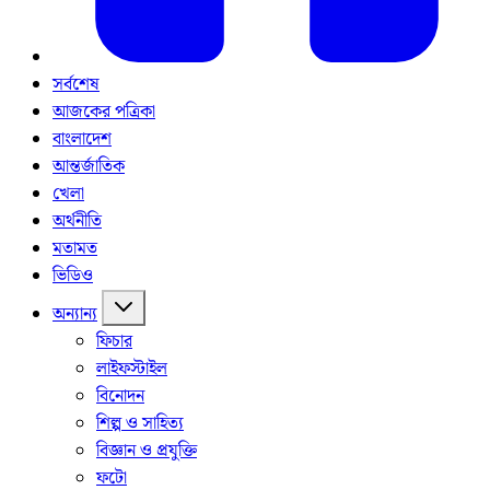
সর্বশেষ
আজকের পত্রিকা
বাংলাদেশ
আন্তর্জাতিক
খেলা
অর্থনীতি
মতামত
ভিডিও
অন্যান্য
ফিচার
লাইফস্টাইল
বিনোদন
শিল্প ও সাহিত্য
বিজ্ঞান ও প্রযুক্তি
ফটো