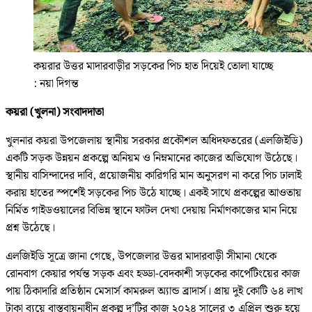
কয়রার উত্তর মাদারবাড়ীর সড়কের পিচ হাত দিয়েই তোলা যাচ্ছে
: নয়া দিগন্ত
কয়রা (খুলনা) সংবাদদাতা
খুলনার কয়রা উপজেলায় স্থানীয় সরকার প্রকৌশল অধিদফতরের (এলজিইডি)
একটি সড়ক উন্নয়ন প্রকল্পে অনিয়ম ও নিম্নমানের কাজের অভিযোগ উঠেছে।
স্থানীয় বাসিন্দাদের দাবি, প্রয়োজনীয় কারিগরি মান অনুসরণ না করে পিচ ঢালাই
করায় হাতের স্পর্শেই সড়কের পিচ উঠে যাচ্ছে। একই সাথে প্রকল্পের আওতায়
নির্মিত গাইডওয়ালের বিভিন্ন স্থানে ফাটল দেখা দেয়ায় নির্মাণকাজের মান নিয়ে
প্রশ্ন উঠেছে।
এলজিইডি সূত্রে জানা গেছে, উপজেলার উত্তর মাদারবাড়ী সীমানা থেকে
রোনবাগ কেয়ার পর্যন্ত সড়ক এবং হড্ডা-বেদকাশী সড়কের কার্পেটিংয়ের কাজ
পায় ঠিকাদারি প্রতিষ্ঠান মেসার্স কামরুল অ্যান্ড ব্রাদার্স। প্রায় দুই কোটি ৬৪ লাখ
টাকা ব্যয়ে বাস্তবায়নাধীন প্রকল্প দু’টির কাজ ২০২৪ সালের ৩ এপ্রিল শুরু হয়ে