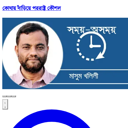
কোথায় দাঁড়িয়ে পররাষ্ট্র কৌশল