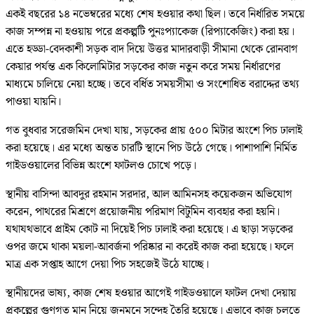
একই বছরের ১৪ নভেম্বরের মধ্যে শেষ হওয়ার কথা ছিল। তবে নির্ধারিত সময়ে
কাজ সম্পন্ন না হওয়ায় পরে প্রকল্পটি পুনঃপ্যাকেজ (রিপ্যাকেজিং) করা হয়।
এতে হড্ডা-বেদকাশী সড়ক বাদ দিয়ে উত্তর মাদারবাড়ী সীমানা থেকে রোনবাগ
কেয়ার পর্যন্ত এক কিলোমিটার সড়কের কাজ নতুন করে সময় নির্ধারণের
মাধ্যমে চালিয়ে নেয়া হচ্ছে। তবে বর্ধিত সময়সীমা ও সংশোধিত বরাদ্দের তথ্য
পাওয়া যায়নি।
গত বুধবার সরেজমিন দেখা যায়, সড়কের প্রায় ৫০০ মিটার অংশে পিচ ঢালাই
করা হয়েছে। এর মধ্যে অন্তত চারটি স্থানে পিচ উঠে গেছে। পাশাপাশি নির্মিত
গাইডওয়ালের বিভিন্ন অংশে ফাটলও চোখে পড়ে।
স্থানীয় বাসিন্দা আবদুর রহমান সরদার, আল আমিনসহ কয়েকজন অভিযোগ
করেন, পাথরের মিশ্রণে প্রয়োজনীয় পরিমাণ বিটুমিন ব্যবহার করা হয়নি।
যথাযথভাবে প্রাইম কোট না দিয়েই পিচ ঢালাই করা হয়েছে। এ ছাড়া সড়কের
ওপর জমে থাকা ময়লা-আবর্জনা পরিষ্কার না করেই কাজ করা হয়েছে। ফলে
মাত্র এক সপ্তাহ আগে দেয়া পিচ সহজেই উঠে যাচ্ছে।
স্থানীয়দের ভাষ্য, কাজ শেষ হওয়ার আগেই গাইডওয়ালে ফাটল দেখা দেয়ায়
প্রকল্পের গুণগত মান নিয়ে জনমনে সন্দেহ তৈরি হয়েছে। এভাবে কাজ চলতে