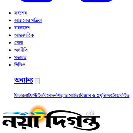
সর্বশেষ
আজকের পত্রিকা
বাংলাদেশ
আন্তর্জাতিক
খেলা
অর্থনীতি
মতামত
ভিডিও
অন্যান্য
ফিচার
লাইফস্টাইল
বিনোদন
শিল্প ও সাহিত্য
বিজ্ঞান ও প্রযুক্তি
ফটো
আর্কাইভ