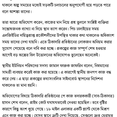
থাকলে অল্প সময়ের মধ্যেই সড়কটি চলাচলের অনুপযোগী হয়ে পড়তে পারে
বলে আশঙ্কা তাদের।
তারা আরো অভিযোগ করেন, কাজের মান নিয়ে প্রশ্ন তুললে সংশ্লিষ্ট ব্যক্তিরা
সন্তোষজনক ব্যাখ্যা না দিয়ে স্থান ত্যাগ করেন। পিচ ঢালাইয়ের সময়
এলজিইডির দায়িত্বপ্রাপ্ত প্রকৌশলীদের উপস্থিত থাকার কথা থাকলেও অধিকাংশ
সময় তাদের দেখা যায়নি। এতে ঠিকাদারি প্রতিষ্ঠানের লোকজন অনিয়ম করার
সুযোগ পেয়েছে বলে দাবি করা হচ্ছে। প্রকল্পের কাজ সম্পূর্ণ শেষ হওয়ার
আগেই বড় অঙ্কের বিল উত্তোলনের অভিযোগও তুলেছেন অনেকেই।
স্থানীয় ইউনিয়ন পরিষদের সদস্য জামাল ফারুক জাফরিন বলেন, নিম্নমানের
সামগ্রী ব্যবহার করেই কাজ করা হয়েছে। এ কারণেই স্থানীয় জনগণ কাজ বন্ধ
করে দেয়। এ ছাড়া প্রকল্পের তথ্যসংবলিত সাইনবোর্ড স্থাপনের নির্দেশনা
থাকলেও তা মানা হয়নি।
অভিযোগের বিষয়ে ঠিকাদারি প্রতিষ্ঠানের পে কাজ তদারককারী (সাব-ঠিকাদার)
হাসান শেখ বলেন, প্রাইম কোট যথাযথভাবেই দেওয়া হয়েছিল। তবে বৃষ্টির
কারণে কিছু অংশ ধুয়ে গেছে। ১৮ মাইল এলাকার একটি প্ল্যান্ট থেকে মিশ্রণ
এনে কাজ করা হচ্ছে। যেসব স্থানে ত্রুটি দেখা দিয়েছে, সেগুলো দ্রুত মেরামত