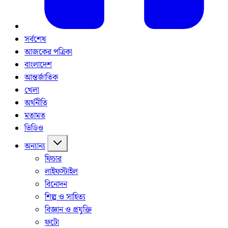
সর্বশেষ
আজকের পত্রিকা
বাংলাদেশ
আন্তর্জাতিক
খেলা
অর্থনীতি
মতামত
ভিডিও
অন্যান্য
ফিচার
লাইফস্টাইল
বিনোদন
শিল্প ও সাহিত্য
বিজ্ঞান ও প্রযুক্তি
ফটো