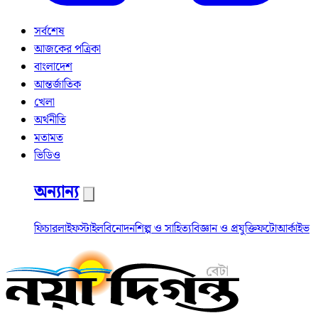
সর্বশেষ
আজকের পত্রিকা
বাংলাদেশ
আন্তর্জাতিক
খেলা
অর্থনীতি
মতামত
ভিডিও
অন্যান্য
ফিচার
লাইফস্টাইল
বিনোদন
শিল্প ও সাহিত্য
বিজ্ঞান ও প্রযুক্তি
ফটো
আর্কাইভ