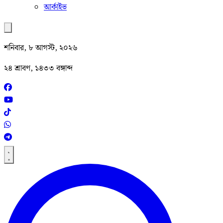
আর্কাইভ
শনিবার, ৮ আগস্ট, ২০২৬
২৪ শ্রাবণ, ১৪৩৩ বঙ্গাব্দ