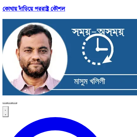
কোথায় দাঁড়িয়ে পররাষ্ট্র কৌশল