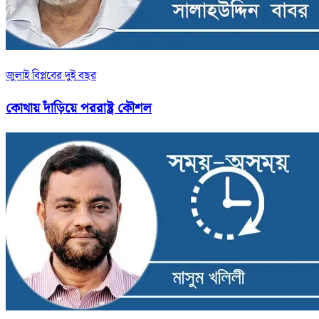
জুলাই বিপ্লবের দুই বছর
কোথায় দাঁড়িয়ে পররাষ্ট্র কৌশল