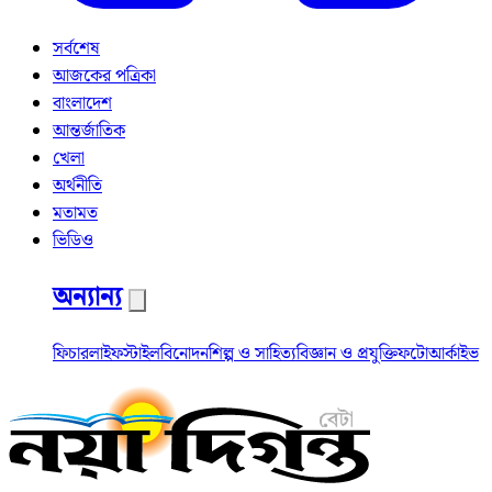
সর্বশেষ
আজকের পত্রিকা
বাংলাদেশ
আন্তর্জাতিক
খেলা
অর্থনীতি
মতামত
ভিডিও
অন্যান্য
ফিচার
লাইফস্টাইল
বিনোদন
শিল্প ও সাহিত্য
বিজ্ঞান ও প্রযুক্তি
ফটো
আর্কাইভ