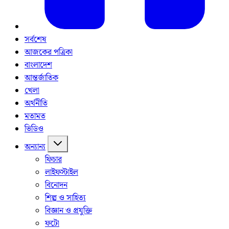
সর্বশেষ
আজকের পত্রিকা
বাংলাদেশ
আন্তর্জাতিক
খেলা
অর্থনীতি
মতামত
ভিডিও
অন্যান্য
ফিচার
লাইফস্টাইল
বিনোদন
শিল্প ও সাহিত্য
বিজ্ঞান ও প্রযুক্তি
ফটো