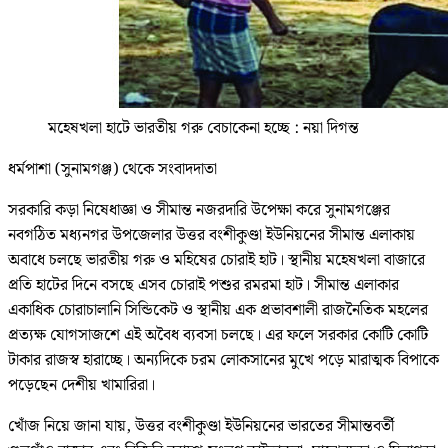
মহেষখলা হাটে ভারতীয় গরু বেচাকেনা হচ্ছে : নয়া দিগন্ত
ধর্মপাশা (সুনামগঞ্জ) থেকে সংবাদদাতা
সরকারি কড়া নিষেধাজ্ঞা ও সীমান্ত নজরদারি উপেক্ষা করে সুনামগঞ্জের
নবগঠিত মধ্যনগর উপজেলার উত্তর বংশীকুণ্ডা ইউনিয়নের সীমান্ত এলাকায়
অবাধে চলছে ভারতীয় গরু ও মহিষের চোরাই হাট। স্থানীয় মহেষখলা বাজারে
প্রতি হাটের দিনে বসছে এসব চোরাই পশুর রমরমা হাট। সীমান্ত এলাকার
একাধিক চোরাচালানি সিন্ডিকেট ও স্থানীয় এক প্রভাবশালী রাজনৈতিক মহলের
প্রত্যক্ষ যোগসাজশে এই অবৈধ ব্যবসা চলছে। এর ফলে সরকার কোটি কোটি
টাকার রাজস্ব হারাচ্ছে। অন্যদিকে চরম লোকসানের মুখে পড়ে মারাত্মক বিপাকে
পড়েছেন দেশীয় খামারিরা।
খোঁজ নিয়ে জানা যায়, উত্তর বংশীকুণ্ডা ইউনিয়নের ভারতের সীমান্তবর্তী