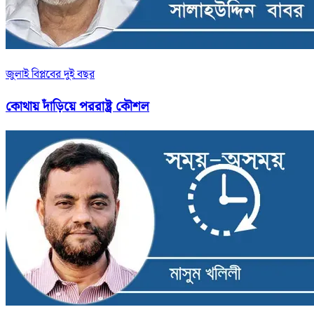
জুলাই বিপ্লবের দুই বছর
কোথায় দাঁড়িয়ে পররাষ্ট্র কৌশল