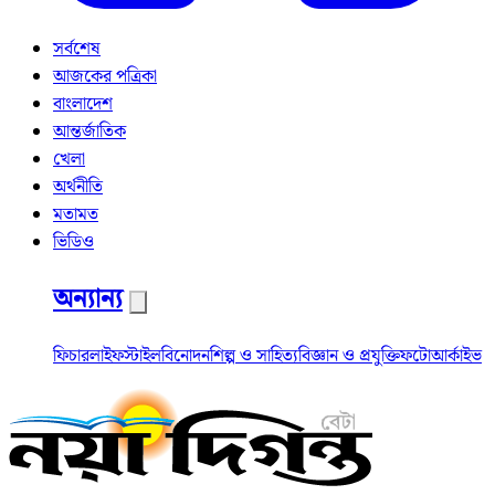
সর্বশেষ
আজকের পত্রিকা
বাংলাদেশ
আন্তর্জাতিক
খেলা
অর্থনীতি
মতামত
ভিডিও
অন্যান্য
ফিচার
লাইফস্টাইল
বিনোদন
শিল্প ও সাহিত্য
বিজ্ঞান ও প্রযুক্তি
ফটো
আর্কাইভ