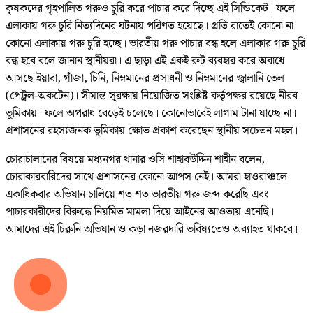
কৃষকদের গৃহপালিত গরুও চুরি করে পাচার করে দিচ্ছে এই সিন্ডিকেট। ফলে
এলাকায় গরু চুরি নিত্যদিনের ঘটনায় পরিণত হয়েছে। প্রতি রাতেই কোনো না
কোনো এলাকায় গরু চুরি হচ্ছে। ভারতীয় গরু পাচার বন্ধ হলে এলাকার গরু চুরি
বন্ধ হবে বলে জানান স্থানীয়রা। এ ছাড়া এই একই রুট ব্যবহার করে অবাধে
আসছে ইয়াবা, গাঁজা, চিনি, নিম্নমানের প্রসাধনী ও নিম্নমানের জ্বালানি তেল
(পেট্রল-অকটেন)। সীমান্ত সুরক্ষায় নিয়োজিত সংশ্লিষ্ট কর্তৃপক্ষর রয়েছে নীরব
ভূমিকায়। ফলে অপরাধ বেড়েই চলেছে। কোনোভাবেই লাগাম টানা যাচ্ছে না।
প্রশাসনের রহস্যজনক ভূমিকায় ক্ষোভ প্রকাশ করেছেন স্থানীয় সচেতন মহল।
চোরাচালানের বিষয়ে মধ্যনগর থানার ওসি শাহাবউদ্দিন শাহীন বলেন,
চোরাকারবারিদের সাথে প্রশাসনের কোনো আপস নেই। আমরা হাওরাঞ্চলে
একাধিকবার অভিযান চালিয়ে শত শত ভারতীয় গরু জব্দ করেছি এবং
পাচারকারীদের বিরুদ্ধে নিয়মিত মামলা দিয়ে আইনের আওতায় এনেছি।
আমাদের এই চিরুনি অভিযান ও কড়া নজরদারি ভবিষ্যতেও অব্যাহত থাকবে।