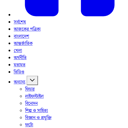
সর্বশেষ
আজকের পত্রিকা
বাংলাদেশ
আন্তর্জাতিক
খেলা
অর্থনীতি
মতামত
ভিডিও
অন্যান্য
ফিচার
লাইফস্টাইল
বিনোদন
শিল্প ও সাহিত্য
বিজ্ঞান ও প্রযুক্তি
ফটো