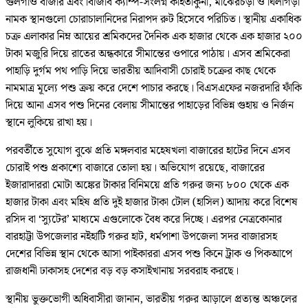
গুলগাঁও বাজার এবং বিজিবি ক্যাম্প-সংলগ্ন কাইতাকুনা, মাঝেরচড়া ও ঘিলাগড়া
নামক স্থানগুলো চোরাচালানিদের নিরাপদ রুট হিসেবে পরিচিত। স্থানীয় একাধিক
চক্র এলাকার নিম্ন আয়ের শ্রমিকদের দৈনিক এক হাজার থেকে এক হাজার ২০০
টাকা মজুরি দিয়ে রাতের অন্ধকারে সীমান্তের ওপারে পাঠায়। এসব শ্রমিকেরা
পাহাড়ি দুর্গম পথ পাড়ি দিয়ে ভারতীয় আদিবাসী চোরাই চক্রের কাছ থেকে
নামমাত্র মূল্যে পশু ক্রয় করে দেশে পাচার করছে। বিএসএফের নজরদারি ফাঁকি
দিয়ে আনা এসব পশু দিনের বেলায় সীমান্তের পাহাড়ের বিভিন্ন গুহায় ও নির্জন
স্থানে লুকিয়ে রাখা হয়।
পরবর্তীতে সুযোগ বুঝে প্রতি মঙ্গলবার মহেষখলা বাজারের হাটের দিনে এসব
চোরাই পশু প্রকাশ্যে বাজারে তোলা হয়। অভিযোগ রয়েছে, বাজারের
ইজারাদাররা মোটা অঙ্কের টাকার বিনিময়ে প্রতি গরুর জন্য ৮০০ থেকে এক
হাজার টাকা এবং মহিষ প্রতি দুই হাজার টাকা টোল (হাসিল) আদায় করে বিশেষ
রসিদ বা ‘স্যুটের’ মাধ্যমে এগুলোকে বৈধ করে দিচ্ছে। এরপর নেত্রকোনার
বারহাট্টা উপজেলার নইহাটি গরুর হাট, ধর্মপাশা উপজেলা সদর বাজারসহ
দেশের বিভিন্ন স্থান থেকে আসা পাইকাররা এসব পশু কিনে ট্রাক ও পিকআপে
রাজধানী ঢাকাসহ দেশের বড় বড় কসাইখানায় সরবরাহ করছে।
স্থানীয় ভুক্তভোগী অধিবাসীরা জানান, ভারতীয় গরুর আড়ালে প্রত্যন্ত অঞ্চলের