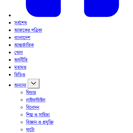
সর্বশেষ
আজকের পত্রিকা
বাংলাদেশ
আন্তর্জাতিক
খেলা
অর্থনীতি
মতামত
ভিডিও
অন্যান্য
ফিচার
লাইফস্টাইল
বিনোদন
শিল্প ও সাহিত্য
বিজ্ঞান ও প্রযুক্তি
ফটো