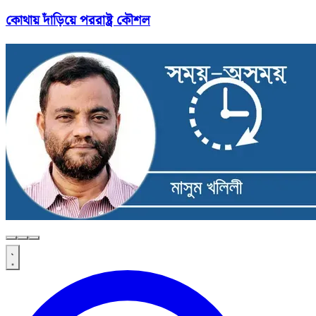
কোথায় দাঁড়িয়ে পররাষ্ট্র কৌশল