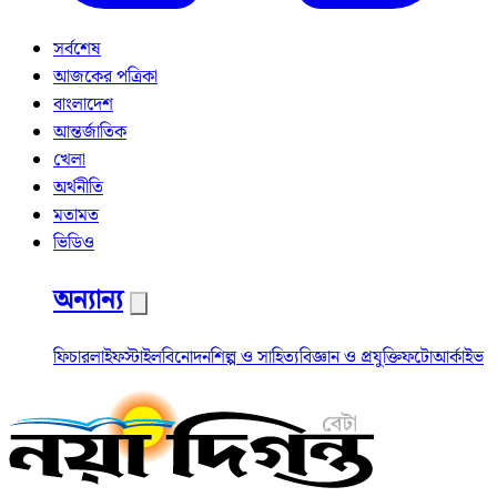
সর্বশেষ
আজকের পত্রিকা
বাংলাদেশ
আন্তর্জাতিক
খেলা
অর্থনীতি
মতামত
ভিডিও
অন্যান্য
ফিচার
লাইফস্টাইল
বিনোদন
শিল্প ও সাহিত্য
বিজ্ঞান ও প্রযুক্তি
ফটো
আর্কাইভ