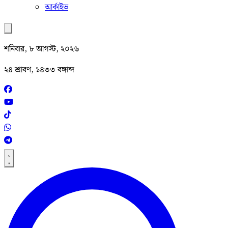
আর্কাইভ
শনিবার, ৮ আগস্ট, ২০২৬
২৪ শ্রাবণ, ১৪৩৩ বঙ্গাব্দ