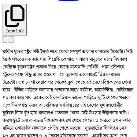
Copy link
মার্কিন যুক্তরাষ্ট্রের নিউ ইয়র্ক শহর থেকে সম্পূর্ণ আলাদা কানাডার টরেন্টো। নিউ
ইয়র্ক শহরের যত জায়গায় গিয়েছি কোথাও সাধারণ মানুষের মধ্যে বিশ্বকাপ
কেন্দ্রিক যুক্তরাষ্ট্রের পতাকা নিয়ে কোনো মাতামাতি দেখিনি। প্যান স্টেশনে
ট্রেনের মধ্যে কিছু প্রচার প্রচারণা। সে তুলনায় একেবারেই ভিন্ন কানাডার
টরেন্টো। এখানে পা দেয়ার পর থেকেই বুঝা গেছে এই দেশে বিশ্বকাপের খেলা
হচ্ছে। বিভিন্ন গাড়িতে কানাডার পাতাকার সাথে ব্রাজিল, আর্জেন্টিনা, মেক্সিকোর
পতাকা। আর যারা একেবারেই কানাডিয়ান তাদের গাড়িতে দু’টি দেশের পতাকা।
এতোদিন পর্যন্ত উত্তর আমেরিকার সর্ব উত্তরের এই দেশের ফুটবলপ্রেমীরা
ফুটবল নিয়ে বুঁদ হয়ে থাকলেও গতকাল থেকে সেই উৎসাহ-উদ্বীপনায় ভাটা।
কারণ ছুটে চলা কানাডার বিশ্বকাপ জয়রথ থেমে গেছে। তাদেরকে এখন দর্শক
বানিয়ে কোয়ার্টার ফাইনালে পৌঁছে গেছে মরক্কো। যুক্তরাষ্ট্রের হিউস্টনে সেরা
১৬-এর ম্যাচে তাদের ০-৩ গোলে হারিয়েছে মরক্কো। এতেই সব আশা শেষ