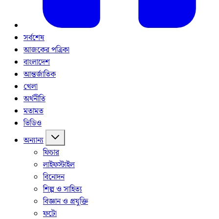
সর্বশেষ
আজকের পত্রিকা
বাংলাদেশ
আন্তর্জাতিক
খেলা
অর্থনীতি
মতামত
ভিডিও
অন্যান্য
ফিচার
লাইফস্টাইল
বিনোদন
শিল্প ও সাহিত্য
বিজ্ঞান ও প্রযুক্তি
ফটো