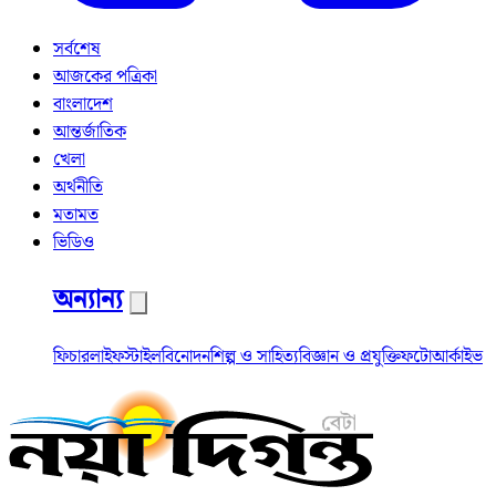
সর্বশেষ
আজকের পত্রিকা
বাংলাদেশ
আন্তর্জাতিক
খেলা
অর্থনীতি
মতামত
ভিডিও
অন্যান্য
ফিচার
লাইফস্টাইল
বিনোদন
শিল্প ও সাহিত্য
বিজ্ঞান ও প্রযুক্তি
ফটো
আর্কাইভ