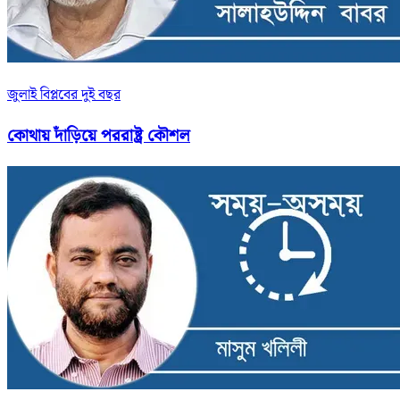
জুলাই বিপ্লবের দুই বছর
কোথায় দাঁড়িয়ে পররাষ্ট্র কৌশল