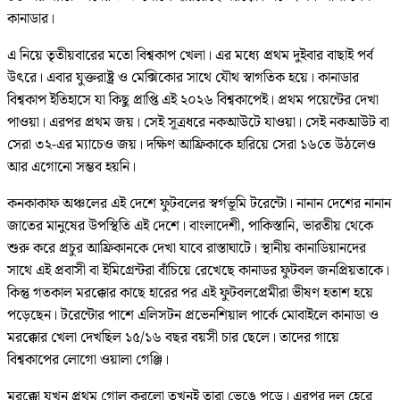
কানাডার।
এ নিয়ে তৃতীয়বারের মতো বিশ্বকাপ খেলা। এর মধ্যে প্রথম দুইবার বাছাই পর্ব
উৎরে। এবার যুক্তরাষ্ট্র ও মেক্সিকোর সাথে যৌথ স্বাগতিক হয়ে। কানাডার
বিশ্বকাপ ইতিহাসে যা কিছু প্রাপ্তি এই ২০২৬ বিশ্বকাপেই। প্রথম পয়েন্টের দেখা
পাওয়া। এরপর প্রথম জয়। সেই সূত্রধরে নকআউটে যাওয়া। সেই নকআউট বা
সেরা ৩২-এর ম্যাচেও জয়। দক্ষিণ আফ্রিকাকে হারিয়ে সেরা ১৬তে উঠলেও
আর এগোনো সম্ভব হয়নি।
কনকাকাফ অঞ্চলের এই দেশে ফুটবলের স্বর্গভূমি টরেন্টো। নানান দেশের নানান
জাতের মানুষের উপস্থিতি এই দেশে। বাংলাদেশী, পাকিস্তানি, ভারতীয় থেকে
শুরু করে প্রচুর আফ্রিকানকে দেখা যাবে রাস্তাঘাটে। স্থানীয় কানাডিয়ানদের
সাথে এই প্রবাসী বা ইমিগ্রেন্টরা বাঁচিয়ে রেখেছে কানাডর ফুটবল জনপ্রিয়তাকে।
কিন্তু গতকাল মরক্কোর কাছে হারের পর এই ফুটবলপ্রেমীরা ভীষণ হতাশ হয়ে
পড়েছেন। টরেন্টোর পাশে এলিসটন প্রভেনশিয়াল পার্কে মোবাইলে কানাডা ও
মরক্কোর খেলা দেখছিল ১৫/১৬ বছর বয়সী চার ছেলে। তাদের গায়ে
বিশ্বকাপের লোগো ওয়ালা গেঞ্জি।
মরক্কো যখন প্রথম গোল করলো তখনই তারা ভেঙে পড়ে। এরপর দল হেরে