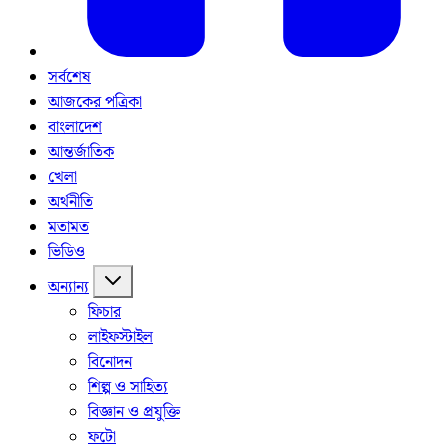
সর্বশেষ
আজকের পত্রিকা
বাংলাদেশ
আন্তর্জাতিক
খেলা
অর্থনীতি
মতামত
ভিডিও
অন্যান্য
ফিচার
লাইফস্টাইল
বিনোদন
শিল্প ও সাহিত্য
বিজ্ঞান ও প্রযুক্তি
ফটো