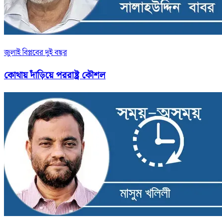
জুলাই বিপ্লবের দুই বছর
কোথায় দাঁড়িয়ে পররাষ্ট্র কৌশল