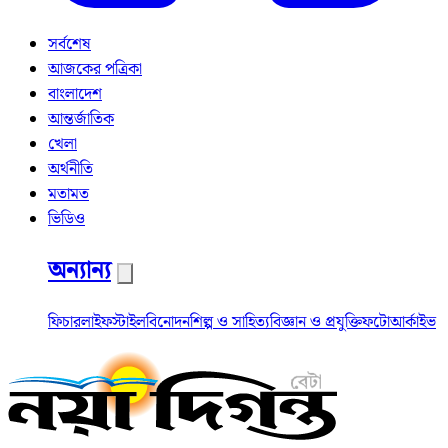
সর্বশেষ
আজকের পত্রিকা
বাংলাদেশ
আন্তর্জাতিক
খেলা
অর্থনীতি
মতামত
ভিডিও
অন্যান্য
ফিচার
লাইফস্টাইল
বিনোদন
শিল্প ও সাহিত্য
বিজ্ঞান ও প্রযুক্তি
ফটো
আর্কাইভ