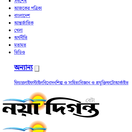
সর্বশেষ
আজকের পত্রিকা
বাংলাদেশ
আন্তর্জাতিক
খেলা
অর্থনীতি
মতামত
ভিডিও
অন্যান্য
ফিচার
লাইফস্টাইল
বিনোদন
শিল্প ও সাহিত্য
বিজ্ঞান ও প্রযুক্তি
ফটো
আর্কাইভ