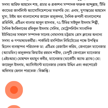
সদস্য আরিফ আহমেদ শাহ, প্রচার ও প্রকাশনা সম্পাদক ফারুক আব্দুল্লাহ, টিভি
ক্যামেরা জার্নালিস্ট অ্যাসোসিয়েশনের সভাপতি মো: এনাম, যুগান্তরের আহমেদ
মুসা, টাইম অব বাংলাদেশের জাহেদ তালুকদার, দৈনিক রূপালী বাংলাদেশের
প্রতিনিধি, এটিএন বাংলার আবুল হাসনাত, ৭১ টিভির সাইফুল ইসলাম শিল্পী,
দৈনিক ইনকিলাবের রফিকুল ইসলাম সেলিম, মেট্রোপলিটন সাংবাদিক
ইউনিয়নের সাধারণ সম্পাদক সালেহ নোমানসহ চট্টগ্রাম প্রেস ক্লাবের অন্যান্য
সদস্য ও গণমাধ্যমকর্মীরা। পার্কভিউ হসপিটাল লিমিটেডের পক্ষে উপস্থিত
ছিলেন ব্যবস্থাপনা পরিচালক ডা: এটিএম রেজাউল করিম, জেনারেল ম্যানেজার
(অ্যাডমিন) তালুকদার জিয়াউর রহমান শরীফ, ডেপুটি জেনারেল ম্যানেজার
(এইচআর) মোহাম্মদ হুমায়ুন কবীর, ম্যানেজার (মার্কেটিং অ্যান্ড ব্র্যান্ড) মো:
জাহেদুল ইসলাম, অ্যাসিস্ট্যান্ট ম্যানেজার নেজাম উদ্দিন এবং করপোরেট
অফিসার হেলাল পারভেজ। বিজ্ঞপ্তি।