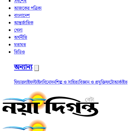
সর্বশেষ
আজকের পত্রিকা
বাংলাদেশ
আন্তর্জাতিক
খেলা
অর্থনীতি
মতামত
ভিডিও
অন্যান্য
ফিচার
লাইফস্টাইল
বিনোদন
শিল্প ও সাহিত্য
বিজ্ঞান ও প্রযুক্তি
ফটো
আর্কাইভ