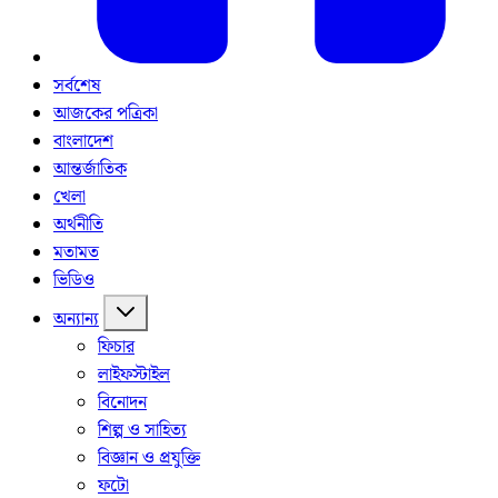
সর্বশেষ
আজকের পত্রিকা
বাংলাদেশ
আন্তর্জাতিক
খেলা
অর্থনীতি
মতামত
ভিডিও
অন্যান্য
ফিচার
লাইফস্টাইল
বিনোদন
শিল্প ও সাহিত্য
বিজ্ঞান ও প্রযুক্তি
ফটো