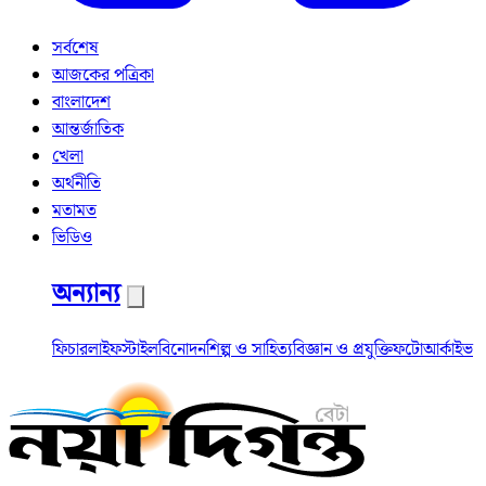
সর্বশেষ
আজকের পত্রিকা
বাংলাদেশ
আন্তর্জাতিক
খেলা
অর্থনীতি
মতামত
ভিডিও
অন্যান্য
ফিচার
লাইফস্টাইল
বিনোদন
শিল্প ও সাহিত্য
বিজ্ঞান ও প্রযুক্তি
ফটো
আর্কাইভ