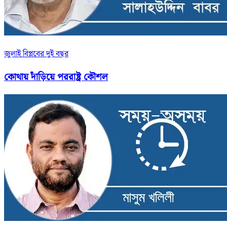
জুলাই বিপ্লবের দুই বছর
কোথায় দাঁড়িয়ে পররাষ্ট্র কৌশল