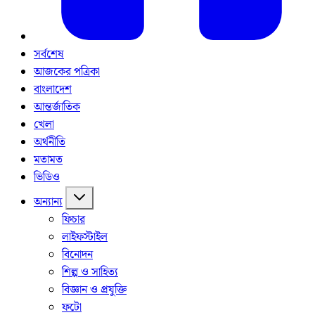
সর্বশেষ
আজকের পত্রিকা
বাংলাদেশ
আন্তর্জাতিক
খেলা
অর্থনীতি
মতামত
ভিডিও
অন্যান্য
ফিচার
লাইফস্টাইল
বিনোদন
শিল্প ও সাহিত্য
বিজ্ঞান ও প্রযুক্তি
ফটো