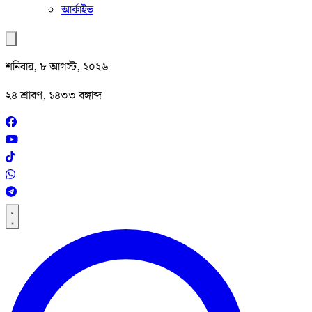
আর্কাইভ
শনিবার, ৮ আগস্ট, ২০২৬
২৪ শ্রাবণ, ১৪৩৩ বঙ্গাব্দ