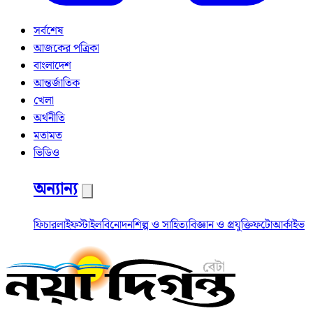
সর্বশেষ
আজকের পত্রিকা
বাংলাদেশ
আন্তর্জাতিক
খেলা
অর্থনীতি
মতামত
ভিডিও
অন্যান্য
ফিচার
লাইফস্টাইল
বিনোদন
শিল্প ও সাহিত্য
বিজ্ঞান ও প্রযুক্তি
ফটো
আর্কাইভ