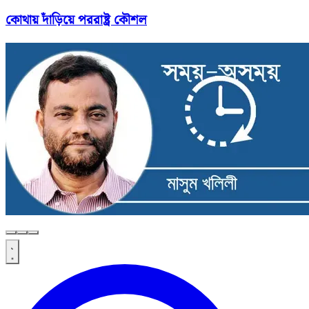
কোথায় দাঁড়িয়ে পররাষ্ট্র কৌশল