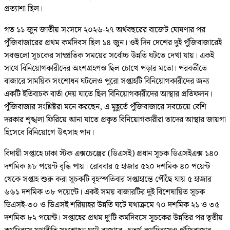
প্রত্যাশা ছিল।
গত ১১ জুন জাতীয় সংসদে ২০২৬-২৭ অর্থবছরের বাজেট ঘোষণার পর
পুঁজিবাজারের প্রথম কর্মদিবস ছিল ১৪ জুন। ওই দিন দেশের দুই পুঁজিবাজারেই
সবগুলো সূচকের সাম্প্রতিক সময়ের সর্বোচ্চ উন্নতি ঘটতে দেখা যায়। একই
সাথে বিনিয়োগকারীদের অংশগ্রহণও ছিল চোখে পড়ার মতো। পরবর্তীতে
বাজারে সাময়িক সংশোধন ঘটলেও পুরো সপ্তাহটি বিনিয়োগকারীদের জন্য
একটি ইতিবাচক বার্তা দেয় যাতে ছিল বিনিয়োগকারীদের আস্থার প্রতিফলন।
পুঁজিবাজার সংশ্লিষ্টরা মনে করছেন, এ মুহূর্তে পুঁজিবাজারে সবচেয়ে বেশি
দরকার শৃঙ্খলা ফিরিয়ে আনা যাতে প্রকৃত বিনিয়োগকারীরা তাদের আস্থার জায়গা
হিসেবে বিনিয়োগে উৎসাহ পান।
বিদায়ী সপ্তাহে ঢাকা স্টক এক্সচেঞ্জের (ডিএসই) প্রধান সূচক ডিএসইএক্স ১৪০
দশমিক ৯৮ পয়েন্ট বৃদ্ধি পায়। রোববার ৫ হাজার ৫২০ দশমিক ৪০ পয়েন্ট
থেকে সপ্তাহ শুরু করা সূচকটি বৃহস্পতিবার সপ্তাহান্তে পৌঁছে যায় ৫ হাজার
৬৬১ দশমিক ৩৮ পয়েন্টে। একই সময় বাজারটির দুই বিশেষায়িত সূচক
ডিএসই-৩০ ও ডিএসই শরিয়াহর উন্নতি ঘটে যথাক্রমে ৭০ দশমিক ২১ ও ৩৫
দশমিক ৮২ পয়েন্ট। সপ্তাহের প্রথম দু’টি কর্মদিবসে সূচকের উন্নতির পর তৃতীয়