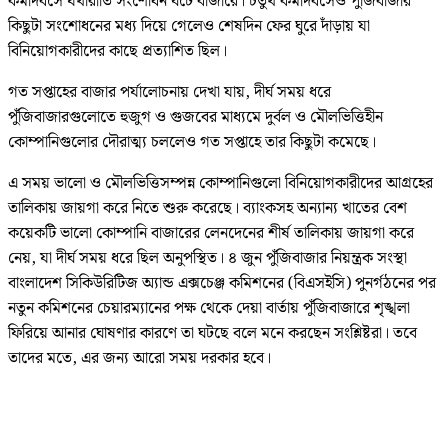
কর্মদিবসে যথারীতি সংশোধন ঘটে বাজারে। চতুর্থ কর্মদিবসেও পুঁজিবাজার
কিছুটা সংশোধনের মধ্য দিয়ে গেলেও শেষদিন ফের ঘুরে দাঁড়ায় যা
বিনিয়োগকারীদের কাছে প্রত্যাশিত ছিল।
গত সপ্তাহের বাজার পর্যালোচনায় দেখা যায়, দীর্ঘ সময় ধরে
পুঁজিবাজারগুলোতে হুজুগ ও গুজবের মাধ্যমে দুর্বল ও মৌলভিত্তিহীন
কোম্পানিগুলোর দৌরাত্ম্য চললেও গত সপ্তাহে তার কিছুটা কমেছে।
এ সময় ভালো ও মৌলভিত্তিসম্পন্ন কোম্পানিগুলো বিনিয়োগকারীদের আগ্রহের
তালিকায় জায়গা করে নিতে শুরু করেছে। ব্যাংকসহ অন্যান্য খাতের বেশ
কয়েকটি ভালো কোম্পানি বাজারের লেনদেনের শীর্ষ তালিকায় জায়গা করে
নেয়, যা দীর্ঘ সময় ধরে ছিল অনুপস্থিত। ৪ জুন পুঁজিবাজার নিয়ন্ত্রক সংস্থা
বাংলাদেশ সিকিউরিটিজ অ্যান্ড এক্সচেঞ্জ কমিশনের (বিএসইসি) পুনর্গঠনের পর
নতুন কমিশনের চেয়ারম্যানের পক্ষ থেকে দেয়া বার্তায় পুঁজিবাজারে শৃঙ্খলা
ফিরিয়ে আনার ঘোষণার কারণে তা ঘটছে বলে মনে করছেন সংশ্লিষ্টরা। তবে
তাদের মতে, এর জন্য আরো সময় দরকার হবে।