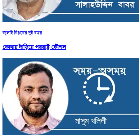
জুলাই বিপ্লবের দুই বছর
কোথায় দাঁড়িয়ে পররাষ্ট্র কৌশল