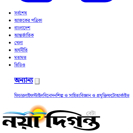
সর্বশেষ
আজকের পত্রিকা
বাংলাদেশ
আন্তর্জাতিক
খেলা
অর্থনীতি
মতামত
ভিডিও
অন্যান্য
ফিচার
লাইফস্টাইল
বিনোদন
শিল্প ও সাহিত্য
বিজ্ঞান ও প্রযুক্তি
ফটো
আর্কাইভ