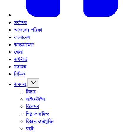
সর্বশেষ
আজকের পত্রিকা
বাংলাদেশ
আন্তর্জাতিক
খেলা
অর্থনীতি
মতামত
ভিডিও
অন্যান্য
ফিচার
লাইফস্টাইল
বিনোদন
শিল্প ও সাহিত্য
বিজ্ঞান ও প্রযুক্তি
ফটো