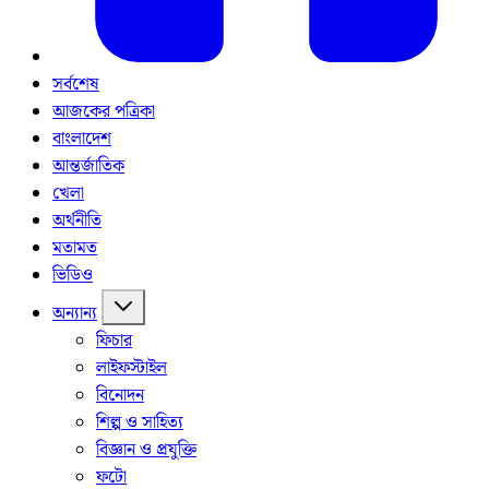
সর্বশেষ
আজকের পত্রিকা
বাংলাদেশ
আন্তর্জাতিক
খেলা
অর্থনীতি
মতামত
ভিডিও
অন্যান্য
ফিচার
লাইফস্টাইল
বিনোদন
শিল্প ও সাহিত্য
বিজ্ঞান ও প্রযুক্তি
ফটো