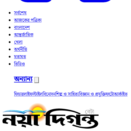
সর্বশেষ
আজকের পত্রিকা
বাংলাদেশ
আন্তর্জাতিক
খেলা
অর্থনীতি
মতামত
ভিডিও
অন্যান্য
ফিচার
লাইফস্টাইল
বিনোদন
শিল্প ও সাহিত্য
বিজ্ঞান ও প্রযুক্তি
ফটো
আর্কাইভ