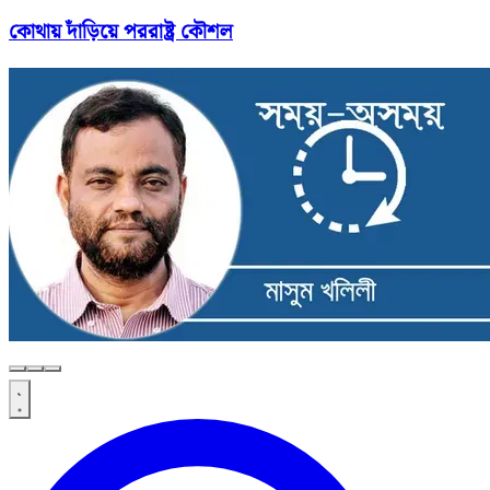
কোথায় দাঁড়িয়ে পররাষ্ট্র কৌশল