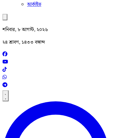
আর্কাইভ
শনিবার, ৮ আগস্ট, ২০২৬
২৪ শ্রাবণ, ১৪৩৩ বঙ্গাব্দ