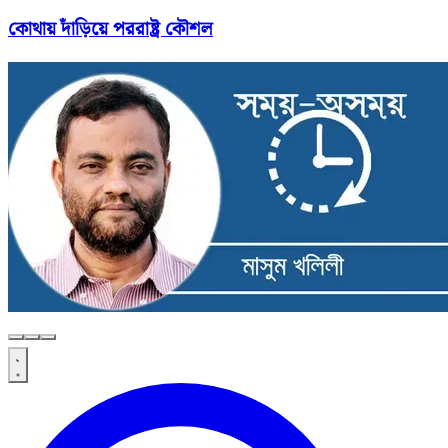
কোথায় দাঁড়িয়ে পররাষ্ট্র কৌশল