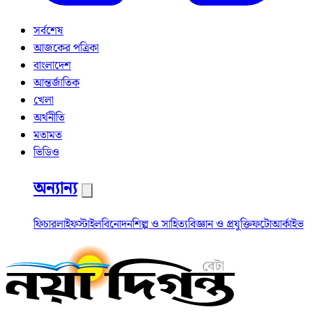
সর্বশেষ
আজকের পত্রিকা
বাংলাদেশ
আন্তর্জাতিক
খেলা
অর্থনীতি
মতামত
ভিডিও
অন্যান্য
ফিচার
লাইফস্টাইল
বিনোদন
শিল্প ও সাহিত্য
বিজ্ঞান ও প্রযুক্তি
ফটো
আর্কাইভ