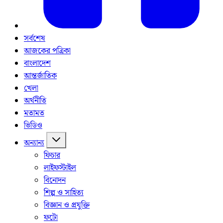
সর্বশেষ
আজকের পত্রিকা
বাংলাদেশ
আন্তর্জাতিক
খেলা
অর্থনীতি
মতামত
ভিডিও
অন্যান্য
ফিচার
লাইফস্টাইল
বিনোদন
শিল্প ও সাহিত্য
বিজ্ঞান ও প্রযুক্তি
ফটো