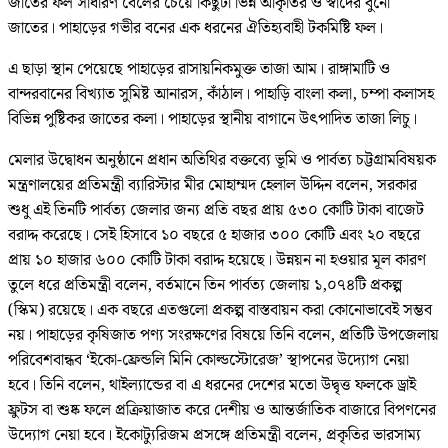
জাতের ফল সাধারণ বেলের চেয়ে কিছুটা ভিন্ন আকৃতির ও স্বাদের বুনো
জাতের। পাহাড়ের গভীর বনের এক ধরনের ঐতিহ্যবাহী টকমিষ্টি ফল।
এ ছাড়া স্থান পেয়েছে পাহাড়ের রাসায়নিকমুক্ত তাজা আম। রাঙ্গামাটি ও
বান্দরবানের বিখ্যাত সুমিষ্ট আনারস, কাঁঠাল। পাহাড়ি বাংলা কলা, চম্পা কলাসহ
বিভিন্ন পুষ্টিকর জাতের কলা। পাহাড়ের স্থানীয় বাগানে উৎপাদিত তাজা লিচু।
মেলার উদ্বোধন অনুষ্ঠানে প্রধান অতিথির বক্তব্যে ভূমি ও পার্বত্য চট্টগ্রামবিষয়ক
মন্ত্রণালয়ের প্রতিমন্ত্রী ব্যারিস্টার মীর মোহাম্মদ হেলাল উদ্দিন বলেন, সরকার
শুধু এই তিনটি পার্বত্য জেলার জন্য প্রতি বছর প্রায় ৫৩০ কোটি টাকা বাজেট
বরাদ্দ করেছে। সেই হিসাবে ১০ বছরে ৫ হাজার ৩০০ কোটি এবং ২০ বছরে
প্রায় ১০ হাজার ৬০০ কোটি টাকা বরাদ্দ হয়েছে। উন্নয়ন না হওয়ার মূল কারণ
তুলে ধরে প্রতিমন্ত্রী বলেন, বর্তমানে তিন পার্বত্য জেলায় ১,০৭৪টি প্রকল্প
(স্কিম) রয়েছে। এক বছরে এতগুলো প্রকল্প বাস্তবায়ন করা কোনোভাবেই সম্ভব
নয়। পাহাড়ের কৃষিজাত পণ্য সংরক্ষণের বিষয়ে তিনি বলেন, প্রতিটি উপজেলায়
পরিবেশবান্ধব ‘ইকো-ফ্রেন্ডলি মিনি কোল্ডস্টোরেজ’ স্থাপনের উদ্যোগ নেয়া
হবে। তিনি বলেন, থাইল্যান্ডের বা এ ধরনের দেশের মতো উদ্বৃত্ত ফলকে ড্রাই
ফ্রুটস বা শুষ্ক ফলে প্রক্রিয়াজাত করে দেশীয় ও আন্তর্জাতিক বাজারে বিপণনের
উদ্যোগ নেয়া হবে। ইকোট্যুরিজম প্রসঙ্গে প্রতিমন্ত্রী বলেন, প্রকৃতির ভারসাম্য