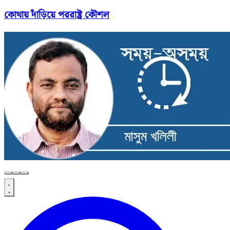
কোথায় দাঁড়িয়ে পররাষ্ট্র কৌশল