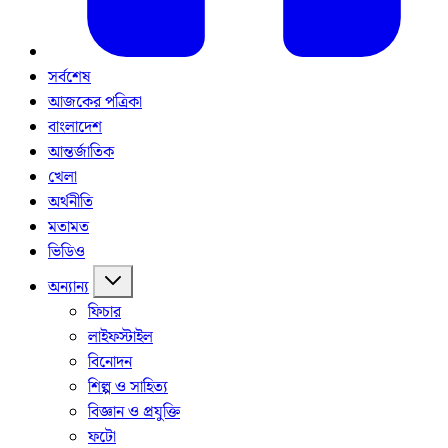
সর্বশেষ
আজকের পত্রিকা
বাংলাদেশ
আন্তর্জাতিক
খেলা
অর্থনীতি
মতামত
ভিডিও
অন্যান্য
ফিচার
লাইফস্টাইল
বিনোদন
শিল্প ও সাহিত্য
বিজ্ঞান ও প্রযুক্তি
ফটো