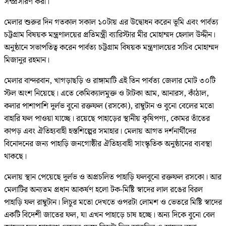
সম্প্রসারণ করা।
মেলার শুরুর দিন গতকাল সকাল ১০টায় এর উদ্বোধন করেন ভূমি এবং পার্বত্য
চট্টগ্রাম বিষয়ক মন্ত্রণালয়ের প্রতিমন্ত্রী ব্যারিস্টার মীর মোহাম্মদ হেলাল উদ্দীন।
অনুষ্ঠানে সভাপতিত্ব করেন পার্বত্য চট্টগ্রাম বিষয়ক মন্ত্রণালয়ের সচিব মোহাম্মদ
মিজানুর রহমান।
মেলার বান্দরবান, খাগড়াছড়ি ও রাঙ্গামাটি এই তিন পার্বত্য জেলার মোট ৩০টি
স্টল অংশ নিয়েছে। এতে কেমিক্যালমুক্ত ও টাটকা আম, আনারস, কাঁঠাল,
কলার পাশাপাশি দুর্লভ বুনো রক্তফল (রসকো), রাম্বুটান ও বুনো বেলের মতো
বাহারি ফল পাওয়া যাচ্ছে। রয়েছে পাহাড়ের স্থানীয় কৃষিপণ্য, কোমর তাঁতের
কাপড় এবং ঐতিহ্যবাহী হস্তশিল্পের সমাহার। মেলায় আগত দর্শনার্থীদের
বিনোদনের জন্য পাহাড়ি জনগোষ্ঠীর ঐতিহ্যবাহী সাংস্কৃতিক অনুষ্ঠানের ব্যবস্থা
থাকছে।
মেলায় স্থান পেয়েছে দুর্লভ ও অপ্রচলিত পাহাড়ি ফলবুনো রক্তফল রসকো। আর
মেলাটির অন্যতম প্রধান আকর্ষণ হলো টক-মিষ্টি স্বাদের লাল রঙের বিরল
পাহাড়ি ফল রাম্বুটান। লিচুর মতো দেখতে ওপরটা লোমশ ও ভেতরে মিষ্টি স্বাদের
একটি বিদেশী জাতের ফল, যা এখন পাহাড়ে চাষ হচ্ছে। অন্য দিকে বুনো বেল