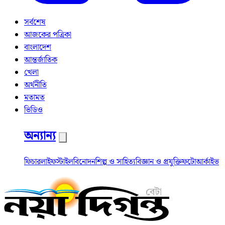
সর্বশেষ
আজকের পত্রিকা
বাংলাদেশ
আন্তর্জাতিক
খেলা
অর্থনীতি
মতামত
ভিডিও
অন্যান্য
ফিচার
লাইফস্টাইল
বিনোদন
শিল্প ও সাহিত্য
বিজ্ঞান ও প্রযুক্তি
ফটো
আর্কাইভ